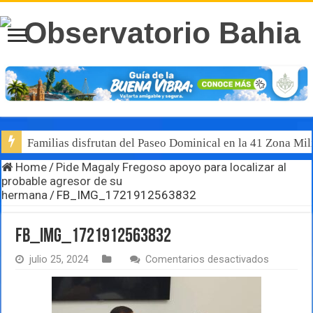
Familias disfrutan del Paseo Dominical en la 41 Zona Mili
Home
/
Pide Magaly Fregoso apoyo para localizar al
probable agresor de su
hermana
/
FB_IMG_1721912563832
FB_IMG_1721912563832
en
julio 25, 2024
Comentarios desactivados
FB_IMG_