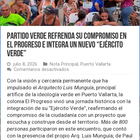
Partido Verde refrenda su compromiso en
El Progreso e integra un nuevo “Ejército
Verde”
julio 8, 2026
Nota Principal
,
Puerto Vallarta
en
Comentarios desactivados
Partido
Verde
Con la visión y cercanía permanente que ha
refrenda
impulsado el
Arquitecto Luis Munguía
, principal
su
artífice de la ideología verde en Puerto Vallarta, la
compromiso
colonia El Progreso vivió una jornada histórica con la
en
El
integración de su “Ejército Verde”, reafirmando el
Progreso
compromiso de la ciudadanía con un proyecto que
e
escucha y construye desde el territorio.
Más de 800
integra
un
personas participaron
en este encuentro, que contó
nuevo
con la presencia del propio Arq. Luis Munguía; de Paul
“Ejército