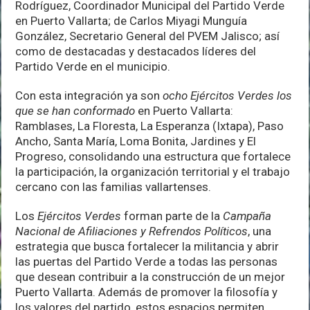
Rodríguez, Coordinador Municipal del Partido Verde
Verde”
en Puerto Vallarta; de Carlos Miyagi Munguía
González, Secretario General del PVEM Jalisco; así
como de destacadas y destacados líderes del
Partido Verde en el municipio.
Con esta integración ya son
ocho Ejércitos Verdes los
que se han conformado
en Puerto Vallarta:
Ramblases, La Floresta, La Esperanza (Ixtapa), Paso
Ancho, Santa María, Loma Bonita, Jardines y El
Progreso, consolidando una estructura que fortalece
la participación, la organización territorial y el trabajo
cercano con las familias vallartenses.
Los
Ejércitos Verdes
forman parte de la
Campaña
Nacional de Afiliaciones y Refrendos Políticos
, una
estrategia que busca fortalecer la militancia y abrir
las puertas del Partido Verde a todas las personas
que desean contribuir a la construcción de un mejor
Puerto Vallarta. Además de promover la filosofía y
los valores del partido, estos espacios permiten