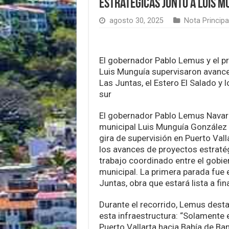
estratégicas junto a Luis M
agosto 30, 2025
Nota Principa
El gobernador Pablo Lemus y el p
Luis Munguía supervisaron avances
Las Juntas, el Estero El Salado y 
sur
El gobernador Pablo Lemus Navarr
municipal Luis Munguía González
gira de supervisión en Puerto Vall
los avances de proyectos estraté
trabajo coordinado entre el gobier
municipal. La primera parada fue e
Juntas, obra que estará lista a fi
Durante el recorrido, Lemus dest
esta infraestructura: “Solamente 
Puerto Vallarta hacia Bahía de Ba