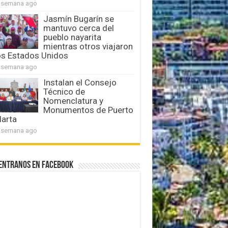
 semana ago
Jasmín Bugarín se
mantuvo cerca del
pueblo nayarita
mientras otros viajaron
os Estados Unidos
 semana ago
Instalan el Consejo
Técnico de
Nomenclatura y
Monumentos de Puerto
larta
 semana ago
entranos en Facebook