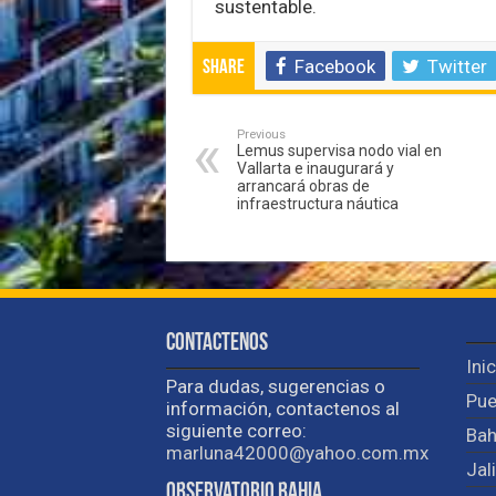
sustentable.
Facebook
Twitter
Share
Previous
Lemus supervisa nodo vial en
Vallarta e inaugurará y
arrancará obras de
infraestructura náutica
Contactenos
Ini
Para dudas, sugerencias o
Pue
información, contactenos al
siguiente correo:
Bah
marluna42000@yahoo.com.mx
Jal
Observatorio Bahia