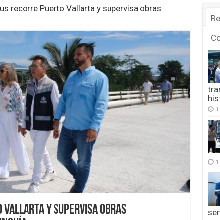
s recorre Puerto Vallarta y supervisa obras
Re
C
tra
his
1
1
 Vallarta y supervisa obras
se