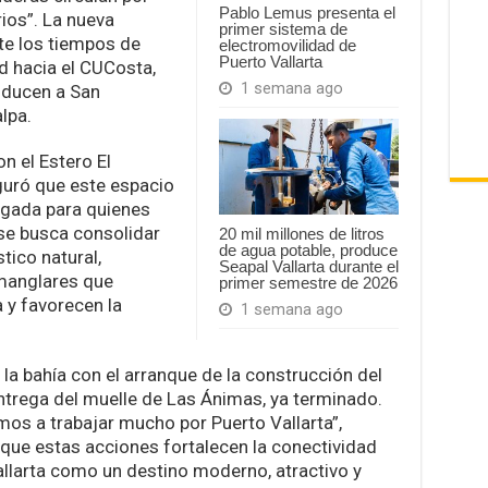
Pablo Lemus presenta el
ios”. La nueva
primer sistema de
nte los tiempos de
electromovilidad de
Puerto Vallarta
ad hacia el CUCosta,
1 semana ago
nducen a San
lpa.
n el Estero El
guró que este espacio
ligada para quienes
, se busca consolidar
20 mil millones de litros
de agua potable, produce
tico natural,
Seapal Vallarta durante el
 manglares que
primer semestre de 2026
a y favorecen la
1 semana ago
 la bahía con el arranque de la construcción del
ntrega del muelle de Las Ánimas, ya terminado.
os a trabajar mucho por Puerto Vallarta”,
que estas acciones fortalecen la conectividad
llarta como un destino moderno, atractivo y