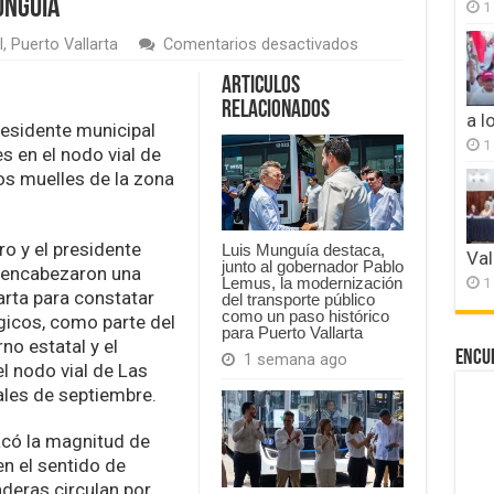
unguía
1
en
l
,
Puerto Vallarta
Comentarios desactivados
Pablo
Lemus
Articulos
recorre
Relacionados
Puerto
a l
residente municipal
Vallarta
1
 en el nodo vial de
y
supervisa
los muelles de la zona
obras
estratégicas
junto
o y el presidente
a
Luis Munguía destaca,
Val
junto al gobernador Pablo
Luis
 encabezaron una
1
Lemus, la modernización
Munguía
arta para constatar
del transporte público
como un paso histórico
gicos, como parte del
para Puerto Vallarta
no estatal y el
Encu
1 semana ago
l nodo vial de Las
nales de septiembre.
acó la magnitud de
en el sentido de
nderas circulan por