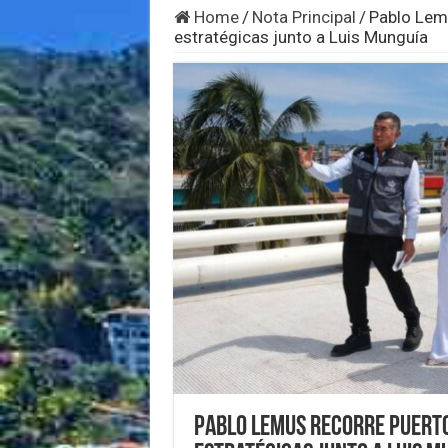
Home
/
Nota Principal
/
Pablo Lemu
estratégicas junto a Luis Munguía
Pablo Lemus recorre Puerto