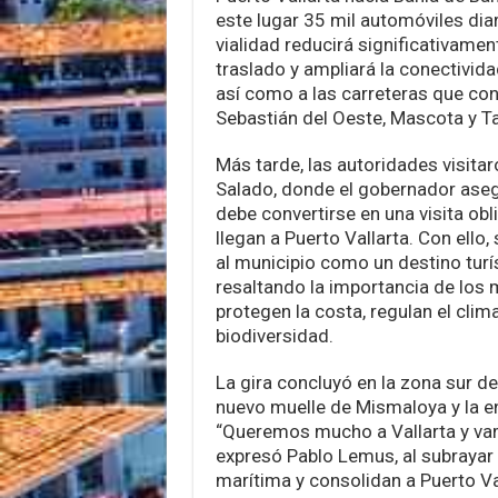
este lugar 35 mil automóviles diar
vialidad reducirá significativame
traslado y ampliará la conectivid
así como a las carreteras que co
Sebastián del Oeste, Mascota y Ta
Más tarde, las autoridades visitaro
Salado, donde el gobernador ase
debe convertirse en una visita ob
llegan a Puerto Vallarta. Con ello
al municipio como un destino turís
resaltando la importancia de los
protegen la costa, regulan el clim
biodiversidad.
La gira concluyó en la zona sur de
nuevo muelle de Mismaloya y la e
“Queremos mucho a Vallarta y vam
expresó Pablo Lemus, al subrayar 
marítima y consolidan a Puerto Va