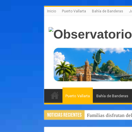
Inicio
Puerto Vallarta
Bahía de Banderas
J
Puerto Vallarta
Bahía de Banderas
Noticias Recientes
Familias disfrutan de