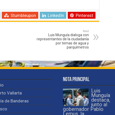
Stumbleupon
LinkedIn
Pinterest
Next
Luis Munguía dialoga con
representantes de la ciudadanía
por temas de agua y
parquímetros
Nota Principal
cio
Luis
rto Vallarta
Munguía
destaca,
ía de Banderas
junto al
isco
gobernador Pablo
Lemus, la