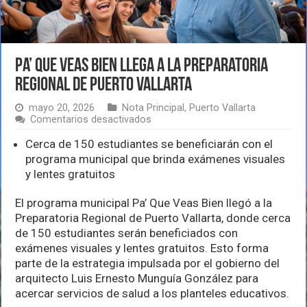
Pa’ Que Veas Bien llega a la Preparatoria
Regional de Puerto Vallarta
mayo 20, 2026
Nota Principal
,
Puerto Vallarta
en
Comentarios desactivados
Pa’
Que
Cerca de 150 estudiantes se beneficiarán con el
Veas
programa municipal que brinda exámenes visuales
Bien
y lentes gratuitos
llega
a
la
El programa municipal Pa’ Que Veas Bien llegó a la
Preparatoria
Preparatoria Regional de Puerto Vallarta, donde cerca
Regional
de 150 estudiantes serán beneficiados con
de
exámenes visuales y lentes gratuitos. Esto forma
Puerto
Vallarta
parte de la estrategia impulsada por el gobierno del
arquitecto Luis Ernesto Munguía González para
acercar servicios de salud a los planteles educativos.