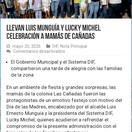
Llevan Luis Munguía y Lucky Michel
celebración a mamás de Cañadas
mayo 20, 2026
DIF
,
Nota Principal
en
Comentarios desactivados
Llevan
Luis
El Gobierno Municipal y el Sistema DIF,
Munguía
compartieron una tarde de alegría con las familias
y
de la zona
Lucky
Michel
celebración
En un ambiente de fiesta y grandes sorpresas, las
a
mamás de la colonia Las Cañadas fueron las
mamás
protagonistas de un emotivo festejo con motivo del
de
Día de las Madres, encabezado por el alcalde Luis
Cañadas
Ernesto Munguía y la presidenta del Sistema DIF,
Lucky Michel, quienes acudieron a refrendar el
compromiso de la presente administración con el