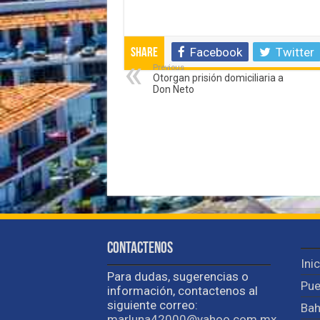
Facebook
Twitter
Share
Previous
Otorgan prisión domiciliaria a
Don Neto
Contactenos
Ini
Para dudas, sugerencias o
Pue
información, contactenos al
siguiente correo:
Bah
marluna42000@yahoo.com.mx