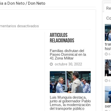
ria a Don Neto
/
Don Neto
Re
C
en
mentarios desactivados
Don
Neto
Articulos
Relacionados
tra
his
Familias disfrutan del
6
Paseo Dominical en la
41 Zona Militar
octubre 30, 2022
6
Luis Munguía destaca,
junto al gobernador Pablo
Lemus, la modernización
se
del transporte público