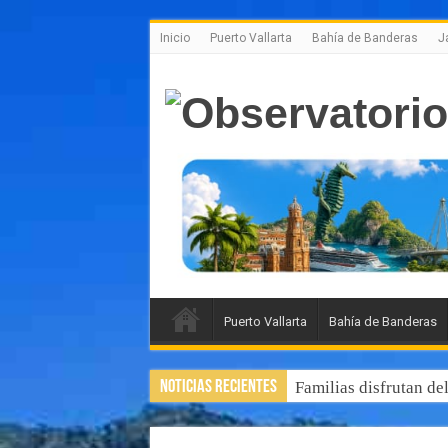
Inicio
Puerto Vallarta
Bahía de Banderas
J
Puerto Vallarta
Bahía de Banderas
Noticias Recientes
Familias disfrutan de