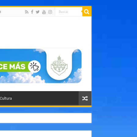
a
 Cultura