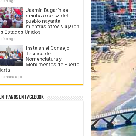
 días ago
Jasmín Bugarín se
mantuvo cerca del
pueblo nayarita
mientras otros viajaron
os Estados Unidos
 días ago
Instalan el Consejo
Técnico de
Nomenclatura y
Monumentos de Puerto
larta
 semana ago
entranos en Facebook