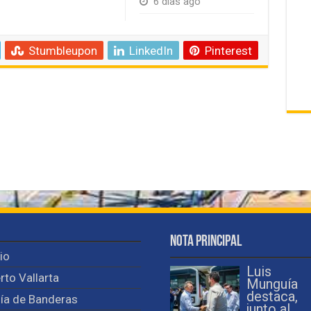
6 días ago
Stumbleupon
LinkedIn
Pinterest
Nota Principal
cio
Luis
rto Vallarta
Munguía
destaca,
ía de Banderas
junto al