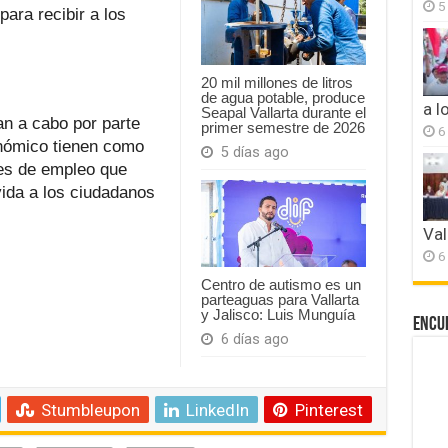
5
para recibir a los
20 mil millones de litros
de agua potable, produce
a l
Seapal Vallarta durante el
an a cabo por parte
primer semestre de 2026
6
onómico tienen como
5 días ago
tes de empleo que
ida a los ciudadanos
Val
6
Centro de autismo es un
parteaguas para Vallarta
y Jalisco: Luis Munguía
Encu
6 días ago
Stumbleupon
LinkedIn
Pinterest