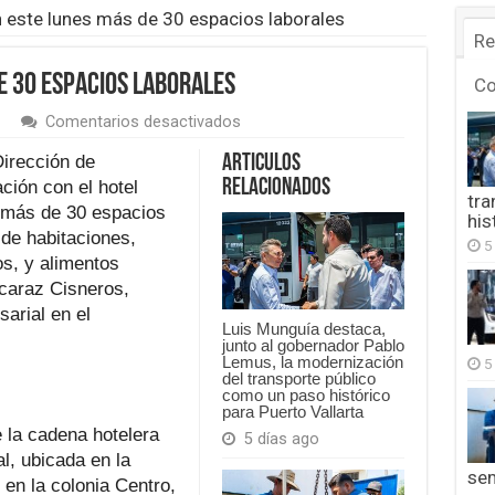
 este lunes más de 30 espacios laborales
Re
e 30 espacios laborales
C
en
Comentarios desactivados
Ofertarán
este
Dirección de
Articulos
lunes
Relacionados
ción con el hotel
más
tra
 más de 30 espacios
de
his
30
 de habitaciones,
5
espacios
s, y alimentos
laborales
lcaraz Cisneros,
arial en el
Luis Munguía destaca,
junto al gobernador Pablo
Lemus, la modernización
5
del transporte público
como un paso histórico
para Puerto Vallarta
 la cadena hotelera
5 días ago
l, ubicada en la
se
 en la colonia Centro,