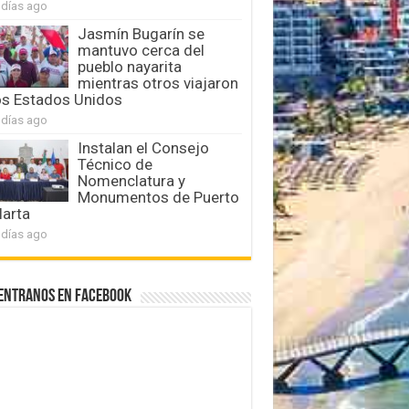
 días ago
Jasmín Bugarín se
mantuvo cerca del
pueblo nayarita
mientras otros viajaron
os Estados Unidos
 días ago
Instalan el Consejo
Técnico de
Nomenclatura y
Monumentos de Puerto
larta
 días ago
entranos en Facebook