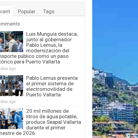
cent
Popular
Tags
omments
Luis Munguía destaca,
junto al gobernador
Pablo Lemus, la
modernización del
nsporte público como un paso
tórico para Puerto Vallarta
 días ago
Pablo Lemus presenta
el primer sistema de
electromovilidad de
Puerto Vallarta
 días ago
20 mil millones de
litros de agua potable,
produce Seapal Vallarta
durante el primer
mestre de 2026