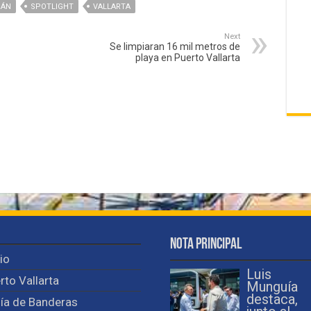
RÁN
SPOTLIGHT
VALLARTA
Next
Se limpiaran 16 mil metros de
playa en Puerto Vallarta
Nota Principal
cio
Luis
rto Vallarta
Munguía
destaca,
ía de Banderas