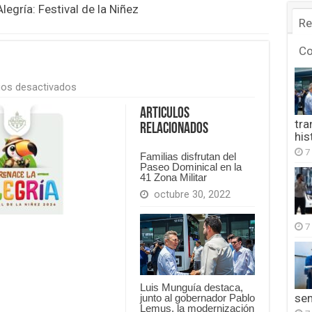
legría: Festival de la Niñez
Re
C
en
os desactivados
FB_IMG_1777181793561
Articulos
tra
Relacionados
his
7
Familias disfrutan del
Paseo Dominical en la
41 Zona Militar
octubre 30, 2022
7
Luis Munguía destaca,
se
junto al gobernador Pablo
Lemus, la modernización