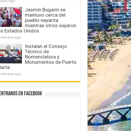
 días ago
Jasmín Bugarín se
mantuvo cerca del
pueblo nayarita
mientras otros viajaron
os Estados Unidos
 semana ago
Instalan el Consejo
Técnico de
Nomenclatura y
Monumentos de Puerto
larta
 semana ago
entranos en Facebook