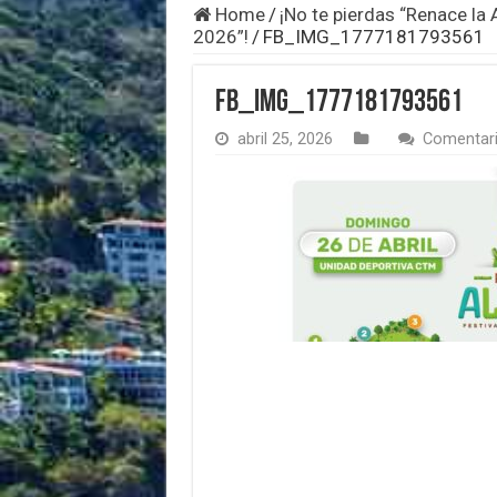
Home
/
¡No te pierdas “Renace la A
2026”!
/
FB_IMG_1777181793561
FB_IMG_1777181793561
abril 25, 2026
Comentari