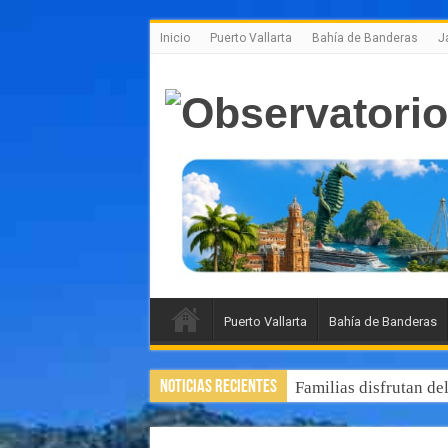
Inicio
Puerto Vallarta
Bahía de Banderas
J
Puerto Vallarta
Bahía de Banderas
Noticias Recientes
Familias disfrutan de