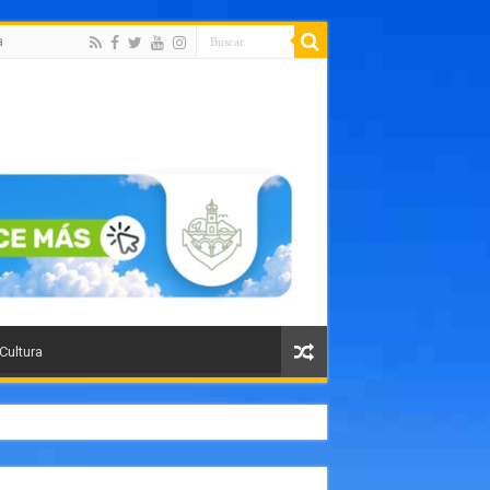
a
 Cultura