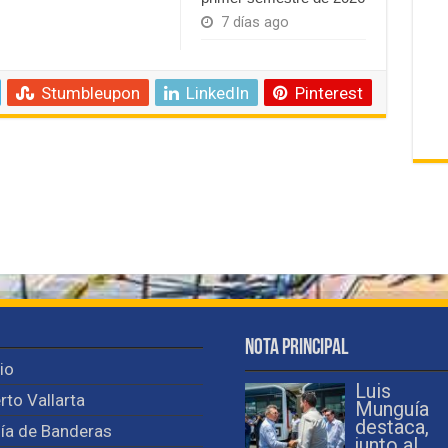
7 días ago
Stumbleupon
LinkedIn
Pinterest
Nota Principal
cio
Luis
rto Vallarta
Munguía
destaca,
ía de Banderas
junto al