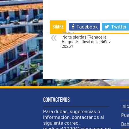
Facebook
Twitter
Share
Previous
¡No te pierdas “Renace la
Alegría: Festival de la Niñez
2026”!
Contactenos
Ini
Para dudas, sugerencias o
Pue
información, contactenos al
siguiente correo:
Bah
marluna42000@yahoo.com.mx