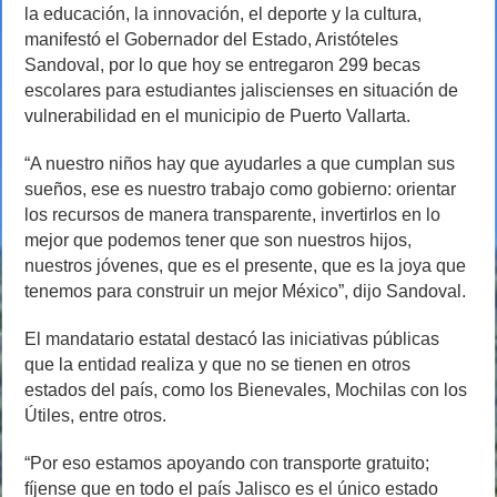
en
la educación, la innovación, el deporte y la cultura,
situación
manifestó el Gobernador del Estado, Aristóteles
de
vulnerabilidad
Sandoval, por lo que hoy se entregaron 299 becas
reciben
escolares para estudiantes jaliscienses en situación de
becas
vulnerabilidad en el municipio de Puerto Vallarta.
en
Vallarta
“A nuestro niños hay que ayudarles a que cumplan sus
sueños, ese es nuestro trabajo como gobierno: orientar
los recursos de manera transparente, invertirlos en lo
mejor que podemos tener que son nuestros hijos,
nuestros jóvenes, que es el presente, que es la joya que
tenemos para construir un mejor México”, dijo Sandoval.
El mandatario estatal destacó las iniciativas públicas
que la entidad realiza y que no se tienen en otros
estados del país, como los Bienevales, Mochilas con los
Útiles, entre otros.
“Por eso estamos apoyando con transporte gratuito;
fíjense que en todo el país Jalisco es el único estado