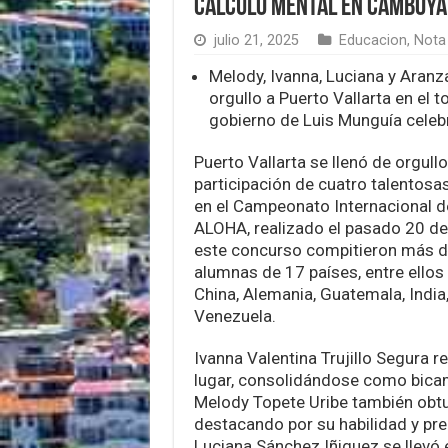
Cálculo Mental en Camboya
julio 21, 2025
Educacion
,
Nota 
Melody, Ivanna, Luciana y Aranz
orgullo a Puerto Vallarta en el 
gobierno de Luis Munguía celebr
Puerto Vallarta se llenó de orgull
participación de cuatro talentosas
en el Campeonato Internacional d
ALOHA, realizado el pasado 20 de
este concurso compitieron más 
alumnas de 17 países, entre ellos
China, Alemania, Guatemala, India, 
Venezuela.
Ivanna Valentina Trujillo Segura r
lugar, consolidándose como bica
Melody Topete Uribe también obtuv
destacando por su habilidad y prec
Luciana Sánchez Iñiguez se llevó 