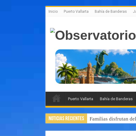
Inicio
Puerto Vallarta
Bahía de Banderas
J
Puerto Vallarta
Bahía de Banderas
Noticias Recientes
Familias disfrutan de