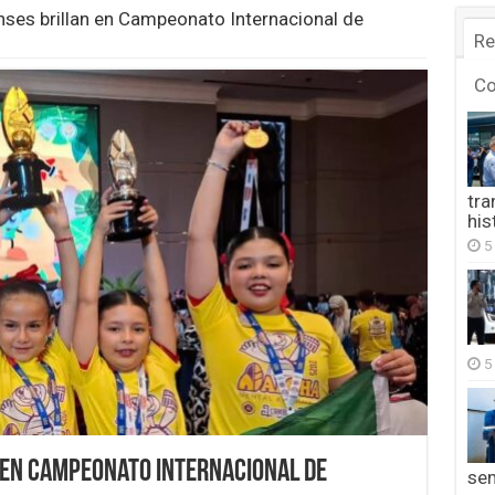
enses brillan en Campeonato Internacional de
Re
C
tra
his
5
5
 en Campeonato Internacional de
se