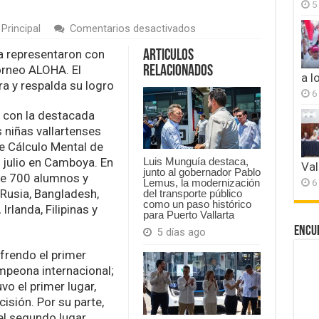
5
en
Principal
Comentarios desactivados
Niñas
vallartenses
a representaron con
Articulos
brillan
torneo ALOHA. El
Relacionados
en
a l
a y respalda su logro
Campeonato
6
Internacional
de
o con la destacada
Cálculo
 niñas vallartenses
Mental
e Cálculo Mental de
en
 julio en Camboya. En
Camboya
Luis Munguía destaca,
Val
junto al gobernador Pablo
de 700 alumnos y
6
Lemus, la modernización
 Rusia, Bangladesh,
del transporte público
como un paso histórico
Irlanda, Filipinas y
para Puerto Vallarta
Encu
5 días ago
efrendo el primer
mpeona internacional;
o el primer lugar,
isión. Por su parte,
el segundo lugar,