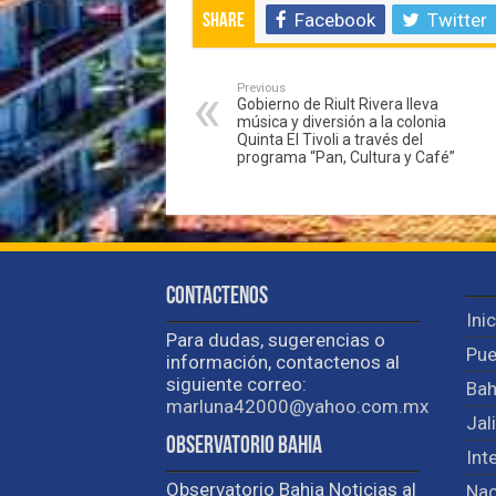
Facebook
Twitter
Share
Previous
Gobierno de Riult Rivera lleva
música y diversión a la colonia
Quinta El Tivoli a través del
programa “Pan, Cultura y Café”
Contactenos
Ini
Para dudas, sugerencias o
Pue
información, contactenos al
siguiente correo:
Bah
marluna42000@yahoo.com.mx
Jal
Observatorio Bahia
Int
Observatorio Bahia Noticias al
Nac