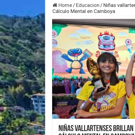
Home
/
Educacion
/
Niñas vallart
Cálculo Mental en Camboya
Niñas vallartenses brillan