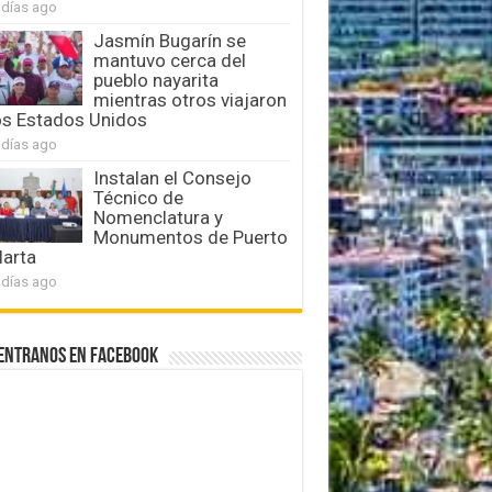
 días ago
Jasmín Bugarín se
mantuvo cerca del
pueblo nayarita
mientras otros viajaron
os Estados Unidos
 días ago
Instalan el Consejo
Técnico de
Nomenclatura y
Monumentos de Puerto
larta
 días ago
entranos en Facebook