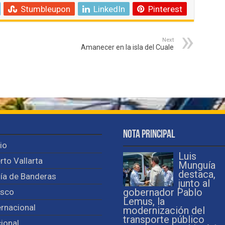
Stumbleupon
LinkedIn
Pinterest
Next
Amanecer en la isla del Cuale
Nota Principal
cio
Luis
rto Vallarta
Munguía
destaca,
ía de Banderas
junto al
isco
gobernador Pablo
Lemus, la
ernacional
modernización del
transporte público
ional