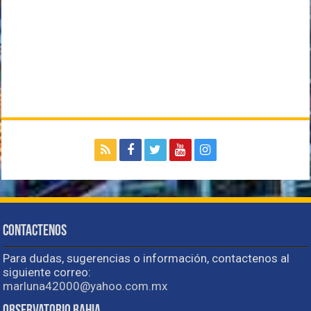
Contactenos
Para dudas, sugerencias o información, contactenos al
siguiente correo:
marluna42000@yahoo.com.mx