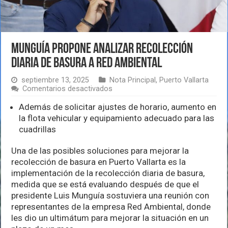
Munguía propone analizar recolección
diaria de basura a Red Ambiental
septiembre 13, 2025
Nota Principal
,
Puerto Vallarta
en
Comentarios desactivados
Munguía
propone
Además de solicitar ajustes de horario, aumento en
analizar
la flota vehicular y equipamiento adecuado para las
recolección
cuadrillas
diaria
de
basura
Una de las posibles soluciones para mejorar la
a
recolección de basura en Puerto Vallarta es la
Red
implementación de la recolección diaria de basura,
Ambiental
medida que se está evaluando después de que el
presidente Luis Munguía sostuviera una reunión con
representantes de la empresa Red Ambiental, donde
les dio un ultimátum para mejorar la situación en un