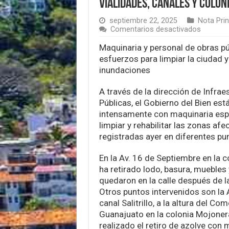
vialidades, canales y colon
septiembre 22, 2025
Nota Prin
en
Comentarios desactivados
Munguía
pone
Maquinaria y personal de obras pú
en
esfuerzos para limpiar la ciudad y
marcha
inundaciones
limpieza
y
rehabilit
A través de la dirección de Infrae
emergen
Públicas, el Gobierno del Bien est
de
intensamente con maquinaria esp
vialidade
limpiar y rehabilitar las zonas afe
canales
y
registradas ayer en diferentes pu
colonias
En la Av. 16 de Septiembre en la c
ha retirado lodo, basura, muebles
quedaron en la calle después de l
Otros puntos intervenidos son la A
canal Salitrillo, a la altura del Com
Guanajuato en la colonia Mojoner
realizado el retiro de azolve con