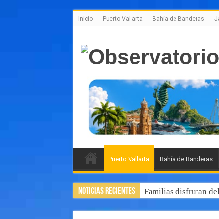
Inicio
Puerto Vallarta
Bahía de Banderas
J
Puerto Vallarta
Bahía de Banderas
Noticias Recientes
Familias disfrutan de
Luis Munguía destaca,