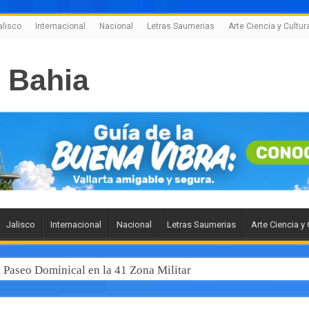
alisco
Internacional
Nacional
Letras Saumerias
Arte Ciencia y Cultur
Jalisco
Internacional
Nacional
Letras Saumerias
Arte Ciencia y 
l Paseo Dominical en la 41 Zona Militar
 junto al gobernador Pablo Lemus, la modernización del transp