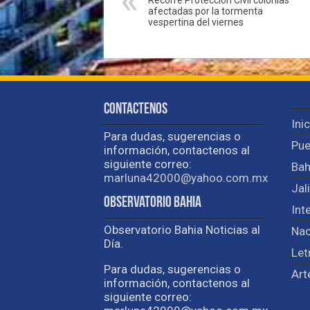
afectadas por la tormenta
vespertina del viernes
Contactenos
Ini
Para dudas, sugerencias o
Pue
información, contactenos al
siguiente correo:
Bah
marluna42000@yahoo.com.mx
Jal
Observatorio Bahia
Int
Observatorio Bahia Noticias al
Nac
Día.
Let
Para dudas, sugerencias o
Art
información, contactenos al
siguiente correo: