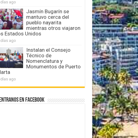
 días ago
Jasmín Bugarín se
mantuvo cerca del
pueblo nayarita
mientras otros viajaron
os Estados Unidos
 días ago
Instalan el Consejo
Técnico de
Nomenclatura y
Monumentos de Puerto
larta
 días ago
entranos en Facebook