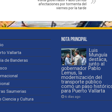
afectaciones por tormenta del
viernes por la tarde
Nota Principal
cio
Luis
rto Vallarta
Munguía
destaca,
ía de Banderas
junto al
isco
gobernador Pablo
Lemus, la
ernacional
modernización del
transporte público
ional
como un paso históric
para Puerto Vallarta
ras Saumerias
6 días ago
e Ciencia y Cultura