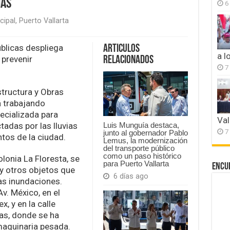
ias
6
cipal
,
Puerto Vallarta
blicas despliega
Articulos
a l
 prevenir
Relacionados
7
ación
structura y Obras
te
á trabajando
ecializada para
s,
Val
ctadas por las lluvias
Luis Munguía destaca,
7
junto al gobernador Pablo
ntos de la ciudad.
Lemus, la modernización
del transporte público
como un paso histórico
olonia La Floresta, se
para Puerto Vallarta
Encu
 y otros objetos que
6 días ago
as inundaciones.
v. México, en el
ex, y en la calle
as, donde se ha
 maquinaria pesada.