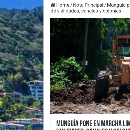
Home
/
Nota Principal
/
Munguía po
de vialidades, canales y colonias
Munguía pone en marcha lim