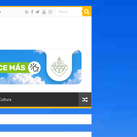
a
Cultura
orte público como un paso histórico para Puerto Vallarta