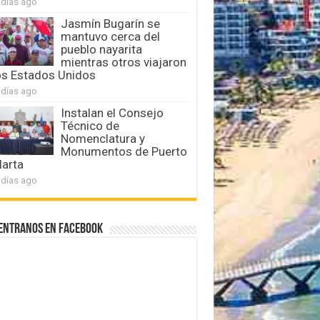
 días ago
Jasmín Bugarín se
mantuvo cerca del
pueblo nayarita
mientras otros viajaron
os Estados Unidos
 días ago
Instalan el Consejo
Técnico de
Nomenclatura y
Monumentos de Puerto
larta
 días ago
entranos en Facebook