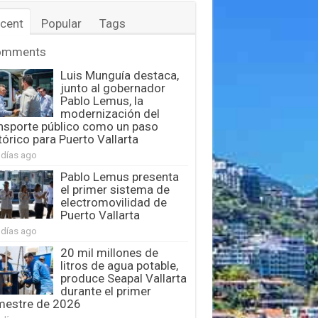
cent
Popular
Tags
omments
Luis Munguía destaca,
junto al gobernador
Pablo Lemus, la
modernización del
nsporte público como un paso
tórico para Puerto Vallarta
 días ago
Pablo Lemus presenta
el primer sistema de
electromovilidad de
Puerto Vallarta
 días ago
20 mil millones de
litros de agua potable,
produce Seapal Vallarta
durante el primer
mestre de 2026