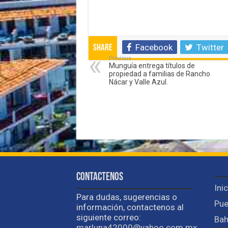
Facebook
Twitter
Share
Previous
Munguía entrega títulos de
propiedad a familias de Rancho
Nácar y Valle Azul.
Contactenos
Ini
Para dudas, sugerencias o
Pue
información, contactenos al
siguiente correo:
Bah
marluna42000@yahoo.com.mx