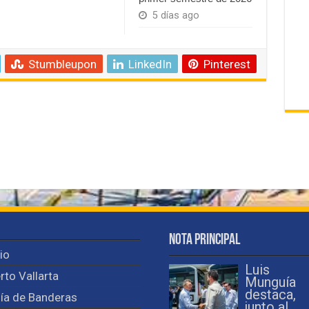
5 días ago
Stumbleupon
LinkedIn
Pinterest
Nota Principal
cio
Luis
rto Vallarta
Munguía
destaca,
ía de Banderas
junto al