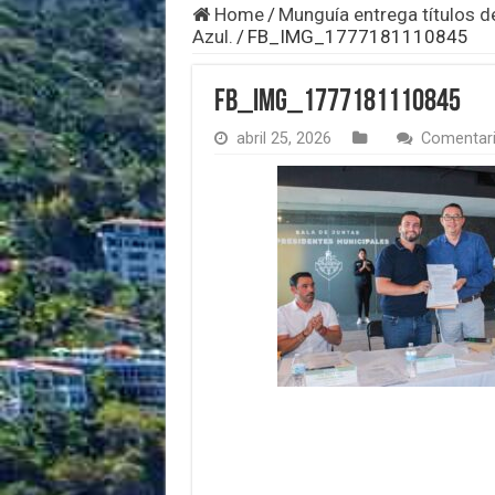
Home
/
Munguía entrega títulos d
Azul.
/
FB_IMG_1777181110845
FB_IMG_1777181110845
abril 25, 2026
Comentari