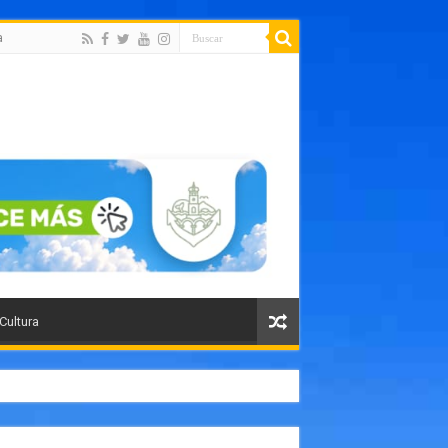
a
 Cultura