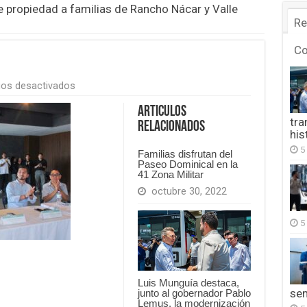
e propiedad a familias de Rancho Nácar y Valle
Re
C
en
os desactivados
FB_IMG_1777181110845
Articulos
tra
Relacionados
his
5
Familias disfrutan del
Paseo Dominical en la
41 Zona Militar
octubre 30, 2022
5
Luis Munguía destaca,
se
junto al gobernador Pablo
Lemus, la modernización