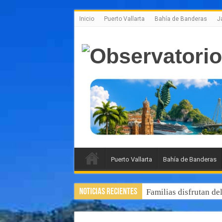
Inicio
Puerto Vallarta
Bahía de Banderas
J
Puerto Vallarta
Bahía de Banderas
Noticias Recientes
Familias disfrutan de