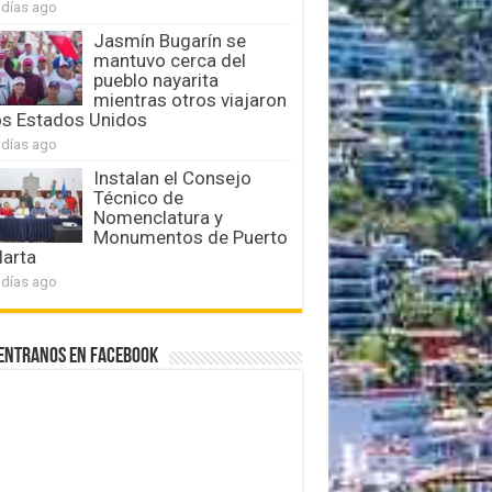
 días ago
Jasmín Bugarín se
mantuvo cerca del
pueblo nayarita
mientras otros viajaron
os Estados Unidos
 días ago
Instalan el Consejo
Técnico de
Nomenclatura y
Monumentos de Puerto
larta
 días ago
entranos en Facebook