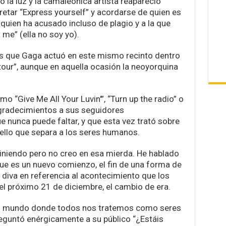
 la luz y la camaleónica artista reapareció
retar “Express yourself” y acordarse de quien es
 quien ha acusado incluso de plagio y a la que
me” (ella no soy yo).
 que Gaga actuó en este mismo recinto dentro
 tour”, aunque en aquella ocasión la neoyorquina
 “Give Me All Your Luvin'”, “Turn up the radio” o
agradecimientos a sus seguidores
e nunca puede faltar, y que esta vez trató sobre
ello que separa a los seres humanos.
viniendo pero no creo en esa mierda. He hablado
ue es un nuevo comienzo, el fin de una forma de
la diva en referencia al acontecimiento que los
l próximo 21 de diciembre, el cambio de era.
 un mundo donde todos nos tratemos como seres
guntó enérgicamente a su público “¿Estáis