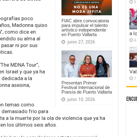
5
eografías poco
FIAC abre convocatoria
 años, Madonna quiso
para impulsar el talento
artístico independiente
a”, como dice en
a l
en Puerto Vallarta
vendido su alma al
6
junio 27, 2026
 pasar ni por sus
ticas.
 “The MDNA Tour”,
 Israel y que ya ha
Val
 dedicada a la
7
Presentan Primer
onna asesina,
Festival Internacional de
Poesía de Puerto Vallarta
Encu
junio 10, 2026
ron temas como
 demasiado frío para
a a la muerte por la ola de violencia que ya ha
n los últimos seis años.