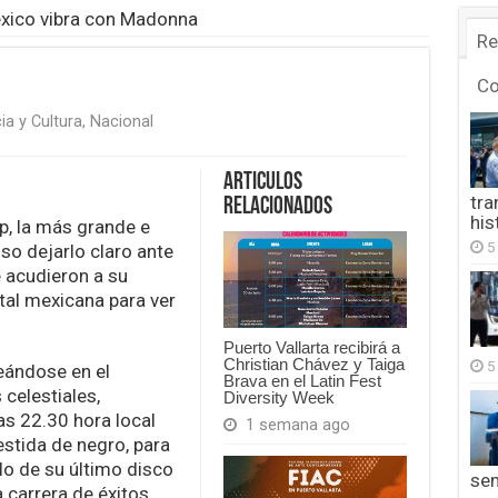
xico vibra con Madonna
Re
C
ia y Cultura
,
Nacional
Articulos
tra
Relacionados
a
his
op, la más grande e
5
so dejarlo claro ante
 acudieron a su
ital mexicana para ver
Puerto Vallarta recibirá a
Christian Chávez y Taiga
5
eándose en el
Brava en el Latin Fest
celestiales,
Diversity Week
s 22.30 hora local
1 semana ago
estida de negro, para
llo de su último disco
se
carrera de éxitos