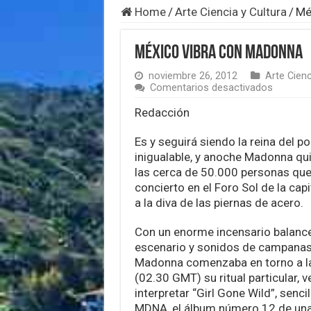
Home
/
Arte Ciencia y Cultura
/
Mé
México vibra con Madonna
noviembre 26, 2012
Arte Cienc
en
Comentarios desactivados
México
vibra
Redacción
con
Madonn
Es y seguirá siendo la reina del p
inigualable, y anoche Madonna qui
las cerca de 50.000 personas que
concierto en el Foro Sol de la cap
a la diva de las piernas de acero.
Con un enorme incensario balanc
escenario y sonidos de campanas 
Madonna comenzaba en torno a la
(02.30 GMT) su ritual particular, v
interpretar “Girl Gone Wild”, senci
MDNA, el álbum número 12 de una 