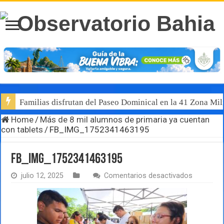
Familias disfrutan del Paseo Dominical en la 41 Zona Mili
Home
/
Más de 8 mil alumnos de primaria ya cuentan
con tablets
/
FB_IMG_1752341463195
FB_IMG_1752341463195
en
julio 12, 2025
Comentarios desactivados
FB_IMG_