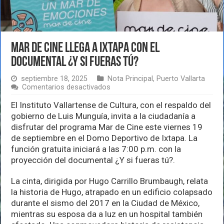
Mar de Cine llega a Ixtapa con el
documental ¿Y si fueras tú?
septiembre 18, 2025
Nota Principal
,
Puerto Vallarta
en
Comentarios desactivados
Mar
de
El Instituto Vallartense de Cultura, con el respaldo del
Cine
gobierno de Luis Munguía, invita a la ciudadanía a
llega
disfrutar del programa Mar de Cine este viernes 19
a
de septiembre en el Domo Deportivo de Ixtapa. La
Ixtapa
con
función gratuita iniciará a las 7:00 p.m. con la
el
proyección del documental ¿Y si fueras tú?.
documental
¿Y
La cinta, dirigida por Hugo Carrillo Brumbaugh, relata
si
fueras
la historia de Hugo, atrapado en un edificio colapsado
tú?
durante el sismo del 2017 en la Ciudad de México,
mientras su esposa da a luz en un hospital también