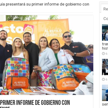
ía presentará su primer informe de gobierno con
Re
C
tra
his
6
6
 primer informe de gobierno con
se