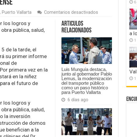
tense
6
en
,
Puerto Vallarta
Comentarios desactivados
Luis
Munguía
r los logros y
Articulos
presentará
obra pública, salud,
Relacionados
su
a l
primer
1
informe
de
 de la tarde, el
gobierno
rá su primer informe
con
ional de
enfoque
Por primera vez en la
en
Luis Munguía destaca,
Val
junto al gobernador Pablo
la
stará en la niñez
1
Lemus, la modernización
niñez
para el futuro de
del transporte público
vallartense
como un paso histórico
para Puerto Vallarta
Encu
6 días ago
r los logros y
obra pública, salud,
o la inversión
nstrucción de domos
ue benefician a la
 clínicas del Dr.