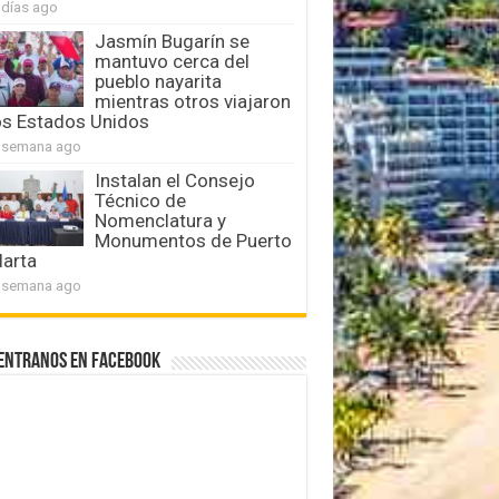
 días ago
Jasmín Bugarín se
mantuvo cerca del
pueblo nayarita
mientras otros viajaron
os Estados Unidos
 semana ago
Instalan el Consejo
Técnico de
Nomenclatura y
Monumentos de Puerto
larta
 semana ago
entranos en Facebook