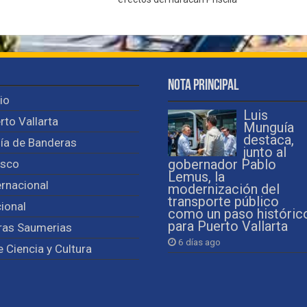
Nota Principal
cio
Luis
rto Vallarta
Munguía
destaca,
ía de Banderas
junto al
isco
gobernador Pablo
Lemus, la
ernacional
modernización del
transporte público
ional
como un paso históric
para Puerto Vallarta
ras Saumerias
6 días ago
e Ciencia y Cultura