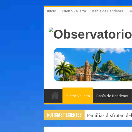
Inicio
Puerto Vallarta
Bahía de Banderas
J
Puerto Vallarta
Bahía de Banderas
Noticias Recientes
Familias disfrutan de