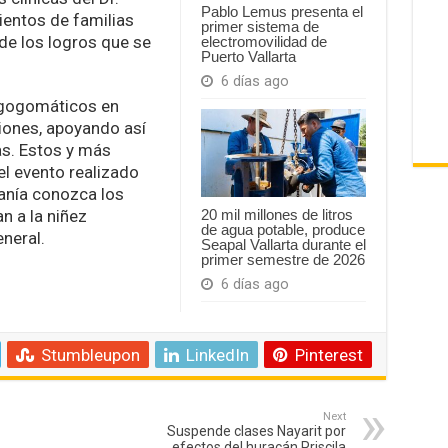
Pablo Lemus presenta el
ientos de familias
primer sistema de
 de los logros que se
electromovilidad de
Puerto Vallarta
6 días ago
s gogomáticos en
iones, apoyando así
as. Estos y más
l evento realizado
anía conozca los
n a la niñez
20 mil millones de litros
de agua potable, produce
neral.
Seapal Vallarta durante el
primer semestre de 2026
6 días ago
Stumbleupon
LinkedIn
Pinterest
Next
Suspende clases Nayarit por
efectos del huracán Priscila