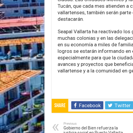
Tucán, que cada mes atienden a c
vallartenses, también serán parte
destacarán.
Seapal Vallarta ha reactivado lo
muchas colonias y en las delegac
en su economía a miles de famili
logros se estarán informando en e
especialmente para que la ciudad
avances y proyectos que beneficia
vallartense y a la comunidad en ge
Facebook
Twitter
Share
Previous
Gobierno del Bien refuerza la
justicia social en Puerto Vallarta