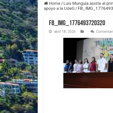
Home
/
Luis Munguía asiste al pri
apoyo a la UdeG
/
FB_IMG_177649
FB_IMG_1776493720320
abril 18, 2026
Comentari