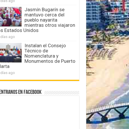
 días ago
Jasmín Bugarín se
mantuvo cerca del
pueblo nayarita
mientras otros viajaron
os Estados Unidos
 días ago
Instalan el Consejo
Técnico de
Nomenclatura y
Monumentos de Puerto
larta
 días ago
entranos en Facebook