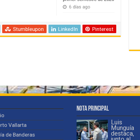
6 días ago
Stumbleupon
LinkedIn
Pinterest
Nota Principal
cio
Luis
rto Vallarta
Munguía
destaca,
ía de Banderas
junto al