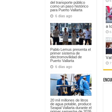
6
del transporte público
como un paso histórico
para Puerto Vallarta
6 días ago
a l
6
Pablo Lemus presenta el
primer sistema de
electromovilidad de
Val
Puerto Vallarta
7
6 días ago
Encu
20 mil millones de litros
de agua potable, produce
Seapal Vallarta durante el
primer semestre de 2026