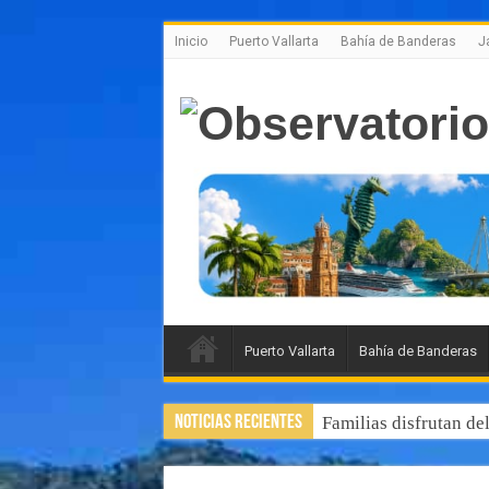
Inicio
Puerto Vallarta
Bahía de Banderas
J
Puerto Vallarta
Bahía de Banderas
Noticias Recientes
Familias disfrutan de