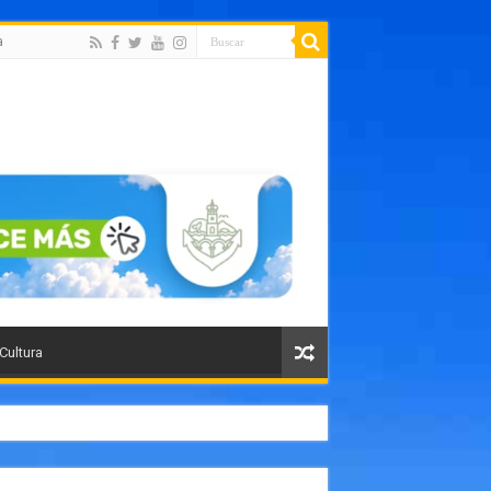
a
 Cultura