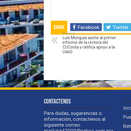
Facebook
Twitter
Share
Previous
Luis Munguía asiste al primer
informe de la rectora del
CUCosta y ratifica apoyo a la
UdeG
Contactenos
Ini
Para dudas, sugerencias o
Pue
información, contactenos al
siguiente correo:
Bah
marluna42000@yahoo.com.mx