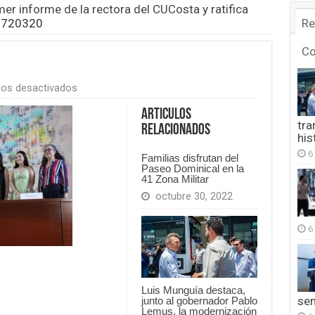
mer informe de la rectora del CUCosta y ratifica
3720320
Re
C
en
os desactivados
FB_IMG_1776493720320
Articulos
tra
Relacionados
his
6
Familias disfrutan del
Paseo Dominical en la
41 Zona Militar
octubre 30, 2022
6
Luis Munguía destaca,
se
junto al gobernador Pablo
Lemus, la modernización