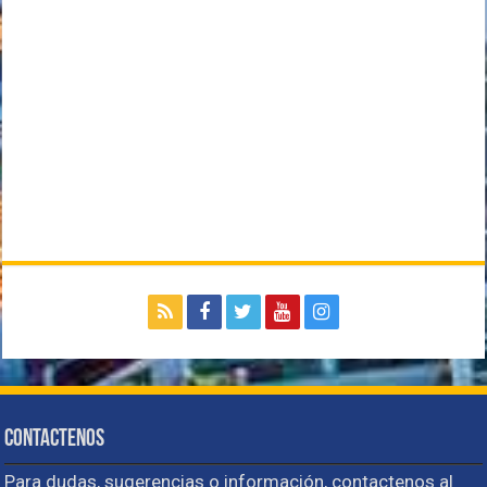
Contactenos
Para dudas, sugerencias o información, contactenos al