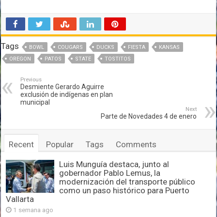
Tags
BOWL
COUGARS
DUCKS
FIESTA
KANSAS
OREGON
PATOS
STATE
TOSTITOS
Previous
Desmiente Gerardo Aguirre
exclusión de indígenas en plan
municipal
Next
Parte de Novedades 4 de enero
Recent
Popular
Tags
Comments
Luis Munguía destaca, junto al
gobernador Pablo Lemus, la
modernización del transporte público
como un paso histórico para Puerto
Vallarta
1 semana ago