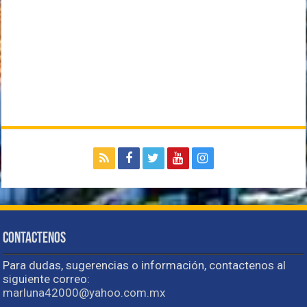
Contactenos
Para dudas, sugerencias o información, contactenos al
siguiente correo:
marluna42000@yahoo.com.mx