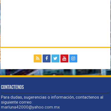
Contactenos
Para dudas, sugerencias o información, contactenos al
siguiente correo:
marluna42000@yahoo.com.mx