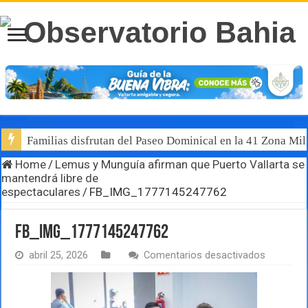
Familias disfrutan del Paseo Dominical en la 41 Zona Mili
Home
/
Lemus y Munguía afirman que Puerto Vallarta se
mantendrá libre de
espectaculares
/
FB_IMG_1777145247762
FB_IMG_1777145247762
en
abril 25, 2026
Comentarios desactivados
FB_IMG_