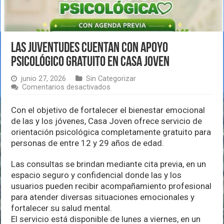
Las juventudes cuentan con apoyo
psicológico gratuito en Casa Joven
junio 27, 2026
Sin Categorizar
en
Comentarios desactivados
Las
juventudes
Con el objetivo de fortalecer el bienestar emocional
cuentan
de las y los jóvenes, Casa Joven ofrece servicio de
con
apoyo
orientación psicológica completamente gratuito para
psicológico
personas de entre 12 y 29 años de edad.
gratuito
en
Las consultas se brindan mediante cita previa, en un
Casa
Joven
espacio seguro y confidencial donde las y los
usuarios pueden recibir acompañamiento profesional
para atender diversas situaciones emocionales y
fortalecer su salud mental.
El servicio está disponible de lunes a viernes, en un