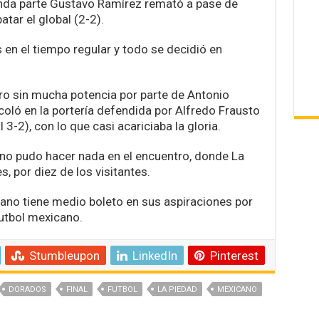
gunda parte Gustavo Ramírez remató a pase de
atar el global (2-2).
 en el tiempo regular y todo se decidió en
aro sin mucha potencia por parte de Antonio
coló en la portería defendida por Alfredo Frausto
 3-2), con lo que casi acariciaba la gloria.
 no pudo hacer nada en el encuentro, donde La
 por diez de los visitantes.
ano tiene medio boleto en sus aspiraciones por
utbol mexicano.
Stumbleupon
LinkedIn
Pinterest
DORADOS
FINAL
FUTBOL
LA PIEDAD
MEXICANO