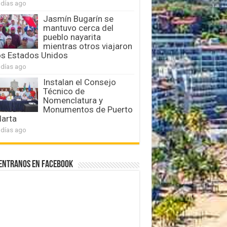
 días ago
Jasmín Bugarín se
mantuvo cerca del
pueblo nayarita
mientras otros viajaron
os Estados Unidos
 días ago
Instalan el Consejo
Técnico de
Nomenclatura y
Monumentos de Puerto
larta
 días ago
entranos en Facebook