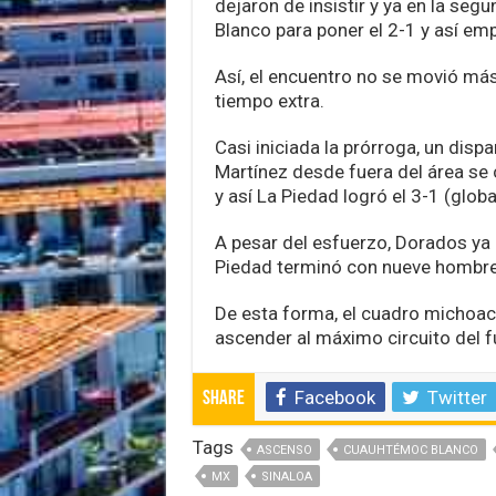
dejaron de insistir y ya en la se
Blanco para poner el 2-1 y así emp
Así, el encuentro no se movió más
tiempo extra.
Casi iniciada la prórroga, un disp
Martínez desde fuera del área se 
y así La Piedad logró el 3-1 (global
A pesar del esfuerzo, Dorados ya
Piedad terminó con nueve hombres,
De esta forma, el cuadro michoac
ascender al máximo circuito del f
Facebook
Twitter
Share
Tags
ASCENSO
CUAUHTÉMOC BLANCO
MX
SINALOA