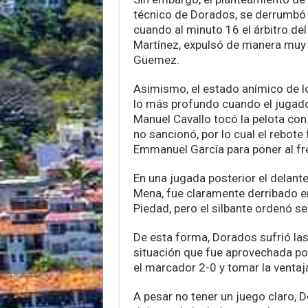
técnico de Dorados, se derrumb
cuando al minuto 16 el árbitro del
Martínez, expulsó de manera muy r
Güemez.
Asimismo, el estado anímico de lo
lo más profundo cuando el jugado
Manuel Cavallo tocó la pelota con 
no sancionó, por lo cual el rebot
Emmanuel García para poner al fr
En una jugada posterior el delant
Mena, fue claramente derribado en
Piedad, pero el silbante ordenó se
De esta forma, Dorados sufrió las
situación que fue aprovechada por
el marcador 2-0 y tomar la ventaja
A pesar no tener un juego claro,