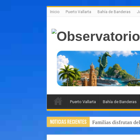
Inicio
Puerto Vallarta
Bahía de Banderas
J
Puerto Vallarta
Bahía de Banderas
Noticias Recientes
Familias disfrutan de