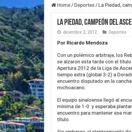
Home
/
Deportes
/
La Piedad, ca
La Piedad, campeón del Asc
diciembre 2, 2012
Deportes
Por Ricardo Mendoza
Con un polémico arbitraje, los R
se alzaron esta tarde con el títu
Apertura 2012 de la Liga de Ascen
tiempo extra (global 3-2) a Dorad
encuentro disputado en la cancha
michoacano.
El equipo sinaloense llegó al enc
mínima de 1-0 y esperaba plantars
encuentro para mantener ese marc
título.
Sin embargo, el planteamiento de