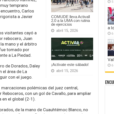
5
ó muy temprano
 encuentro, Carlos
igorista a Javier
COMUDE lleva Activall
2.0 a la UMA con rutina
de ejercicios
a l
abril 15, 2026
s visitantes cayó a
6
r rebocero, Juan
la mano y el árbitro
e fue tomado por
ente a La Piedad.
Val
¡Actívate este sábado!
6
ero de Dorados, Daley
abril 15, 2026
 el área de La
guir con el juego.
Encu
 marcaciones polémicas del juez central,
 Reboceros, con un gol de Cavallo, para ampliar
 en el global (2-1).
 Dorados, de la mano de Cuauhtémoc Blanco, no