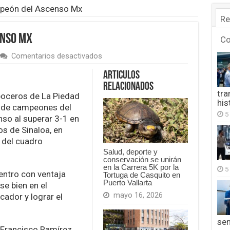
mpeón del Ascenso Mx
Re
enso Mx
C
en
Comentarios desactivados
La
Piedad,
Articulos
campeón
Relacionados
del
tra
eboceros de La Piedad
Ascenso
his
lo de campeones del
Mx
5
so al superar 3-1 en
os de Sinaloa, en
 del cuadro
Salud, deporte y
conservación se unirán
en la Carrera 5K por la
5
uentro con ventaja
Tortuga de Casquito en
Puerto Vallarta
e bien en el
mayo 16, 2026
ador y lograr el
se
 Francisco Ramírez,