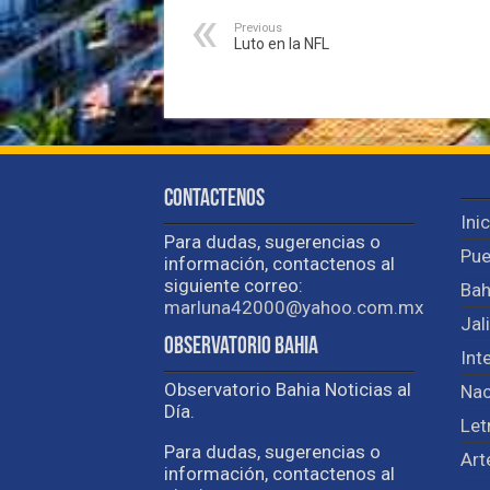
Previous
Luto en la NFL
Contactenos
Ini
Para dudas, sugerencias o
Pue
información, contactenos al
siguiente correo:
Bah
marluna42000@yahoo.com.mx
Jal
Observatorio Bahia
Int
Observatorio Bahia Noticias al
Nac
Día.
Let
Para dudas, sugerencias o
Art
información, contactenos al