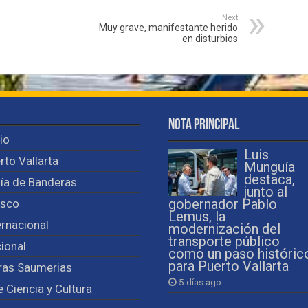
Next
Muy grave, manifestante herido
en disturbios
Nota Principal
cio
Luis
rto Vallarta
Munguía
destaca,
ía de Banderas
junto al
isco
gobernador Pablo
Lemus, la
ernacional
modernización del
transporte público
ional
como un paso históric
para Puerto Vallarta
ras Saumerias
5 días ago
e Ciencia y Cultura