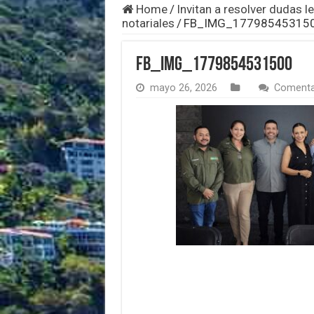
Home
/
Invitan a resolver dudas l
notariales
/
FB_IMG_17798545315
FB_IMG_1779854531500
mayo 26, 2026
Comenta