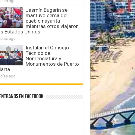
 días ago
Jasmín Bugarín se
mantuvo cerca del
pueblo nayarita
mientras otros viajaron
os Estados Unidos
 días ago
Instalan el Consejo
Técnico de
Nomenclatura y
Monumentos de Puerto
larta
 días ago
entranos en Facebook