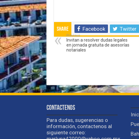
Facebook
Twitter
Share
Previous
Invitan a resolver dudas legales
en jornada gratuita de asesorías
notariales
Contactenos
Ini
Para dudas, sugerencias o
Pue
información, contactenos al
siguiente correo:
Bah
marluna42000@yahoo.com.mx