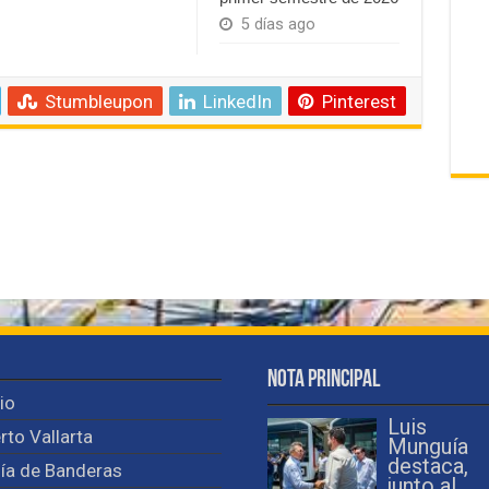
5 días ago
Stumbleupon
LinkedIn
Pinterest
Nota Principal
cio
Luis
rto Vallarta
Munguía
destaca,
ía de Banderas
junto al