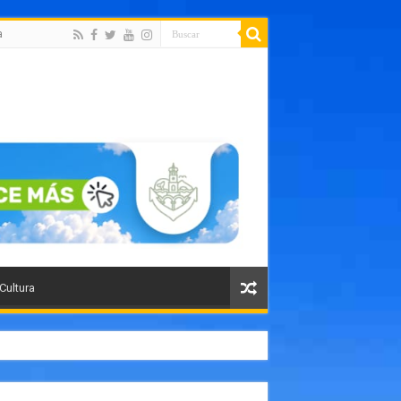
a
 Cultura