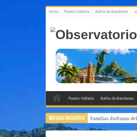
Inicio
Puerto Vallarta
Bahía de Banderas
J
Puerto Vallarta
Bahía de Banderas
Noticias Recientes
Familias disfrutan de