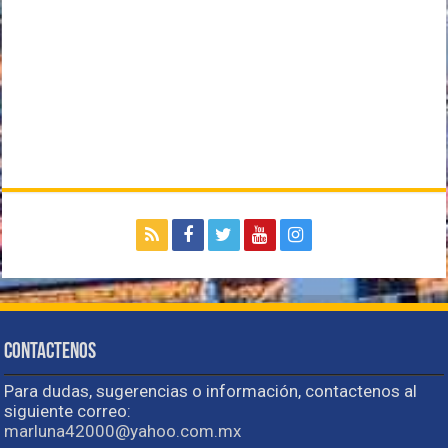
Contactenos
Para dudas, sugerencias o información, contactenos al
siguiente correo:
marluna42000@yahoo.com.mx