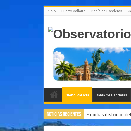
Inicio
Puerto Vallarta
Bahía de Banderas
J
Puerto Vallarta
Bahía de Banderas
Noticias Recientes
Familias disfrutan de