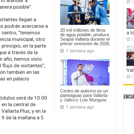
smo atender a
1
anera posible”.
sitantes llegan a
tas podrán acercarse a
20 mil millones de litros
l centro, “tenemos
a l
de agua potable, produce
encia municipal, otro
Seapal Vallarta durante el
1
primer semestre de 2026
principio, en la parte
1 semana ago
ue a través de la
n año, hemos visto
flujo de visitantes”,
Val
ón también en las
1
as en palacio
Centro de autismo es un
parteaguas para Vallarta
Encu
módulos será de 10:00
y Jalisco: Luis Munguía
en la central de
1 semana ago
allarta Plus, y en la
 9 de la mañana a 5