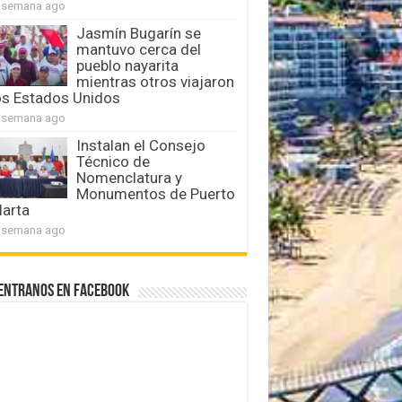
 semana ago
Jasmín Bugarín se
mantuvo cerca del
pueblo nayarita
mientras otros viajaron
os Estados Unidos
 semana ago
Instalan el Consejo
Técnico de
Nomenclatura y
Monumentos de Puerto
larta
 semana ago
entranos en Facebook