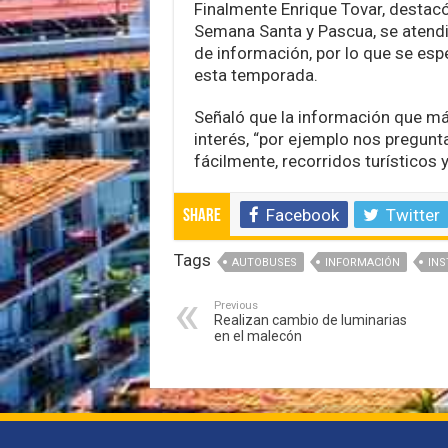
Finalmente Enrique Tovar, destacó
Semana Santa y Pascua, se atendie
de información, por lo que se espe
esta temporada.
Señaló que la información que más
interés, “por ejemplo nos pregunt
fácilmente, recorridos turísticos 
Facebook
Twitter
Share
Tags
AUTOBUSES
INFORMACIÓN
INS
Previous
Realizan cambio de luminarias
en el malecón