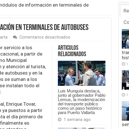
módulos de información en terminales de
Re
C
ación en terminales de autobuses
en
arta
Comentarios desactivados
Instalan
módulos
r servicio a los
Articulos
de
tra
cacional, a partir de
Relacionados
información
his
mo Municipal
en
1
y atención al turista,
terminales
de
 de autobuses y en la
autobuses
les se suman a los
se instalan todo el
Luis Munguía destaca,
.
1
junto al gobernador Pablo
Lemus, la modernización
l, Enrique Tovar,
del transporte público
como un paso histórico
ya puestos a partir
para Puerto Vallarta
ta el día primero de
1 semana ago
 finalmente es
se