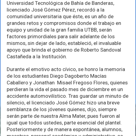
año
Universidad Tecnológica de Bahía de Banderas,
de
licenciado José Gómez Pérez, recordó a la
retos
comunidad universitaria que éste, es un año de
y
compromisos:
grandes retos y compromisos donde el trabajo en
José
equipo y unidad de la gran familia UTBB, serán
Gómez
factores primordiales para salir adelante de los
mismos, sin dejar de lado, estableció, el invaluable
apoyo que brinda el gobierno de Roberto Sandoval
Castañeda a la Institución.
Durante el emotivo acto cívico, se honro la memoria
de los estudiantes Diego Dagoberto Macías
Caballero y Jonathan Misael Fregoso Flores, quienes
perdieran la vida el pasado mes de diciembre en un
accidente automovilístico. Tras guardar un minuto de
silencio, el licenciado José Gómez hizo una breve
semblanza de los jóvenes quienes, dijo, siempre
serán parte de nuestra Alma Mater, pues fueron al
igual que todos ustedes, parte esencial del plantel.
Posteriormente y de manera espontánea, alumnos,
maestros, personal académico y administrativo, se