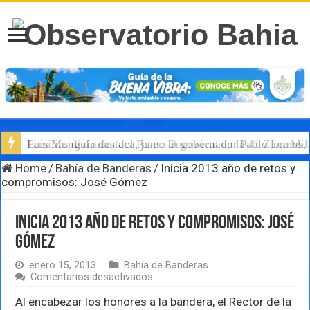
Familias disfrutan del Paseo Dominical en la 41 Zona Mili
Luis Munguía destaca, junto al gobernador Pablo Lemus, l
Home
/
Bahía de Banderas
/
Inicia 2013 año de retos y
compromisos: José Gómez
Inicia 2013 año de retos y compromisos: José
Gómez
enero 15, 2013
Bahía de Banderas
en
Comentarios desactivados
Inicia
2013
Al encabezar los honores a la bandera, el Rector de la