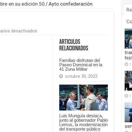
bre en su edición 50
/
Ayto confederación
Re
C
en
arios desactivados
Ayto
confederación
Articulos
Relacionados
tra
his
Familias disfrutan del
1
Paseo Dominical en la
41 Zona Militar
octubre 30, 2022
1
Luis Munguía destaca,
junto al gobernador Pablo
Lemus, la modernización
se
del transporte público