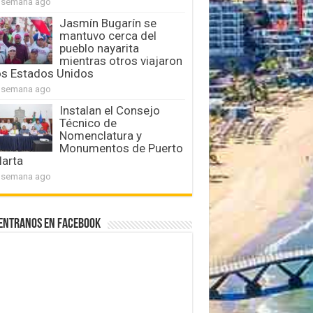
 semana ago
Jasmín Bugarín se
mantuvo cerca del
pueblo nayarita
mientras otros viajaron
os Estados Unidos
 semana ago
Instalan el Consejo
Técnico de
Nomenclatura y
Monumentos de Puerto
larta
 semana ago
entranos en Facebook