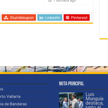
1 semana ago
Stumbleupon
LinkedIn
Pinterest
Nota Principal
cio
Luis
rto Vallarta
Munguía
destaca,
ía de Banderas
junto al