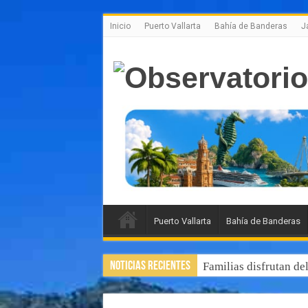
Inicio
Puerto Vallarta
Bahía de Banderas
J
Puerto Vallarta
Bahía de Banderas
Noticias Recientes
Familias disfrutan de