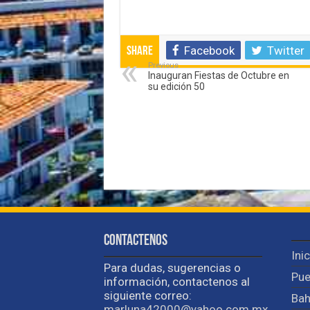
Facebook
Twitter
Share
Previous
Inauguran Fiestas de Octubre en
su edición 50
Contactenos
Ini
Para dudas, sugerencias o
Pue
información, contactenos al
siguiente correo:
Bah
marluna42000@yahoo.com.mx