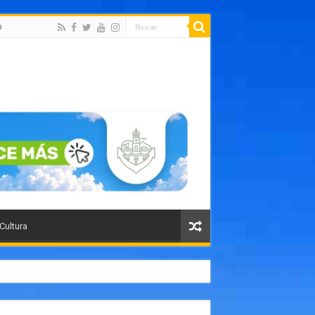
a
 Cultura