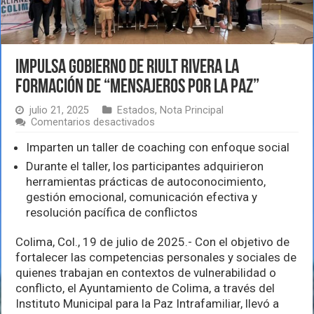
Impulsa gobierno de Riult Rivera la
formación de “Mensajeros por la Paz”
julio 21, 2025
Estados
,
Nota Principal
en
Comentarios desactivados
Impulsa
gobierno
Imparten un taller de coaching con enfoque social
de
Durante el taller, los participantes adquirieron
Riult
herramientas prácticas de autoconocimiento,
Rivera
la
gestión emocional, comunicación efectiva y
formación
resolución pacífica de conflictos
de
“Mensajeros
Colima, Col., 19 de julio de 2025.- Con el objetivo de
por
la
fortalecer las competencias personales y sociales de
Paz”
quienes trabajan en contextos de vulnerabilidad o
conflicto, el Ayuntamiento de Colima, a través del
Instituto Municipal para la Paz Intrafamiliar, llevó a