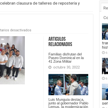
celebran clausura de talleres de repostería y
Re
C
en
arios desactivados
FB_IMG_1756271056474
Articulos
tra
Relacionados
his
6
Familias disfrutan del
Paseo Dominical en la
41 Zona Militar
octubre 30, 2022
6
Luis Munguía destaca,
se
junto al gobernador Pablo
Lemus, la modernización