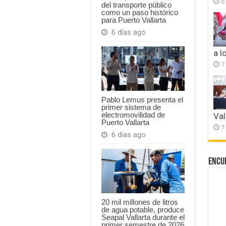
6
del transporte público
como un paso histórico
para Puerto Vallarta
6 días ago
a l
7
Pablo Lemus presenta el
primer sistema de
electromovilidad de
Val
Puerto Vallarta
7
6 días ago
Encu
20 mil millones de litros
de agua potable, produce
Seapal Vallarta durante el
primer semestre de 2026