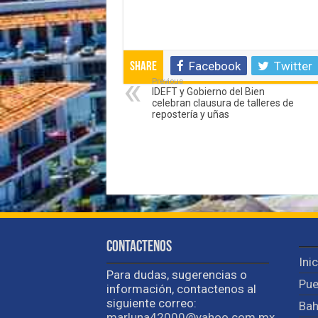
Facebook
Twitter
Share
Previous
IDEFT y Gobierno del Bien
celebran clausura de talleres de
repostería y uñas
Contactenos
Ini
Para dudas, sugerencias o
Pue
información, contactenos al
siguiente correo:
Bah
marluna42000@yahoo.com.mx