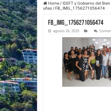
Home
/
IDEFT y Gobierno del Bien 
uñas
/
FB_IMG_1756271056474
FB_IMG_1756271056474
agosto 26, 2025
Coment