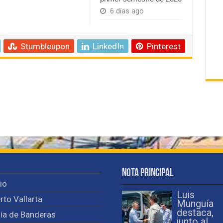
6 días ago
Stumbleupon
LinkedIn
Pinterest
Nota Principal
cio
Luis
rto Vallarta
Munguía
destaca,
ía de Banderas
junto al