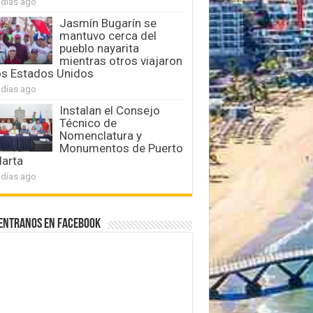
 días ago
Jasmín Bugarín se
mantuvo cerca del
pueblo nayarita
mientras otros viajaron
os Estados Unidos
 días ago
Instalan el Consejo
Técnico de
Nomenclatura y
Monumentos de Puerto
larta
 días ago
entranos en Facebook