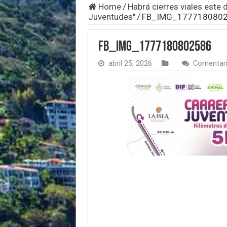
Home
/
Habrá cierres viales este
Juventudes"
/
FB_IMG_177718080
FB_IMG_1777180802586
abril 25, 2026
Comentari