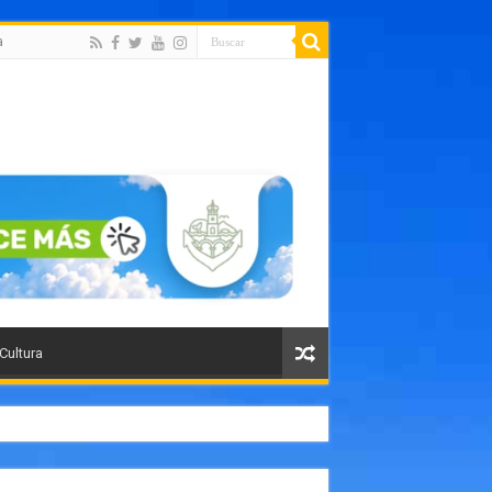
a
 Cultura