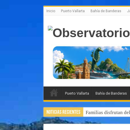
Inicio
Puerto Vallarta
Bahía de Banderas
J
Puerto Vallarta
Bahía de Banderas
Noticias Recientes
Familias disfrutan de