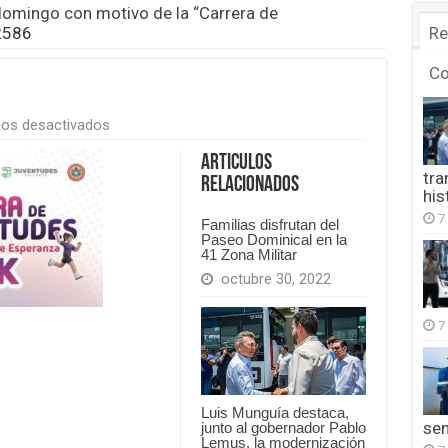
 domingo con motivo de la “Carrera de
2586
Re
C
en
os desactivados
FB_IMG_1777180802586
Articulos
tra
Relacionados
his
7
Familias disfrutan del
Paseo Dominical en la
41 Zona Militar
octubre 30, 2022
7
Luis Munguía destaca,
se
junto al gobernador Pablo
Lemus, la modernización