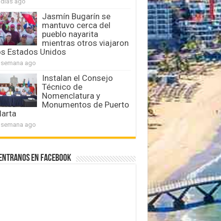
 días ago
Jasmín Bugarín se
mantuvo cerca del
pueblo nayarita
mientras otros viajaron
os Estados Unidos
 semana ago
Instalan el Consejo
Técnico de
Nomenclatura y
Monumentos de Puerto
larta
 semana ago
entranos en Facebook