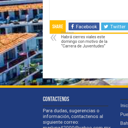
Facebook
Twitter
Share
Previous
Habrá cierres viales este
domingo con motivo de la
“Carrera de Juventudes”
Contactenos
Ini
Para dudas, sugerencias o
Pue
información, contactenos al
siguiente correo:
Bah
marluna42000@yahoo.com.mx