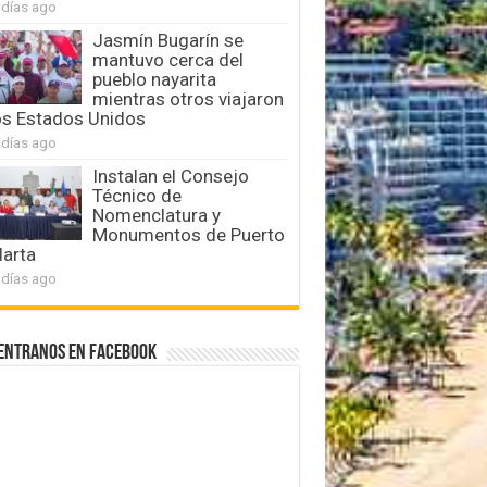
 días ago
Jasmín Bugarín se
mantuvo cerca del
pueblo nayarita
mientras otros viajaron
os Estados Unidos
 días ago
Instalan el Consejo
Técnico de
Nomenclatura y
Monumentos de Puerto
larta
 días ago
entranos en Facebook