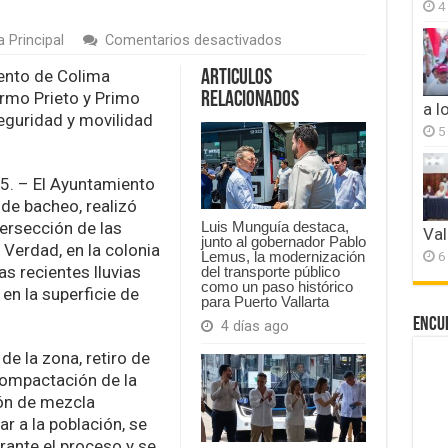
4
en
 Principal
Comentarios desactivados
Gobierno
de
ento de Colima
Articulos
Riult
lermo Prieto y Primo
Relacionados
Rivera
a l
eguridad y movilidad
repara
5
calles
afectadas
por
25. – El Ayuntamiento
lluvias
 de bacheo, realizó
en
tersección de las
Lomas
Luis Munguía destaca,
Val
junto al gobernador Pablo
de
 Verdad, en la colonia
6
Lemus, la modernización
Circunvalación
s recientes lluvias
del transporte público
como un paso histórico
en la superficie de
para Puerto Vallarta
Encu
4 días ago
de la zona, retiro de
compactación de la
ión de mezcla
ar a la población, se
rante el proceso y se