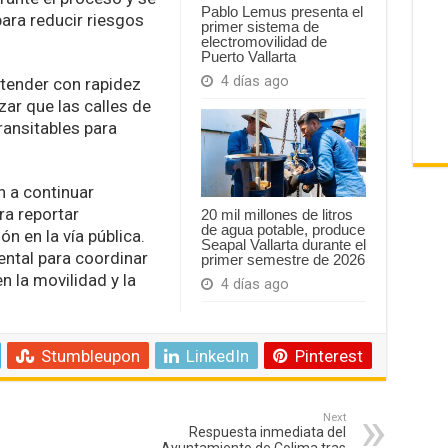
Pablo Lemus presenta el
para reducir riesgos
primer sistema de
electromovilidad de
Puerto Vallarta
4 días ago
atender con rapidez
zar que las calles de
ansitables para
n a continuar
ra reportar
20 mil millones de litros
de agua potable, produce
n en la vía pública.
Seapal Vallarta durante el
ntal para coordinar
primer semestre de 2026
 la movilidad y la
4 días ago
Stumbleupon
LinkedIn
Pinterest
Next
Respuesta inmediata del
Ayuntamiento de Colima tras