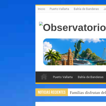
Inicio
Puerto Vallarta
Bahía de Banderas
J
Puerto Vallarta
Bahía de Banderas
Noticias Recientes
Familias disfrutan de