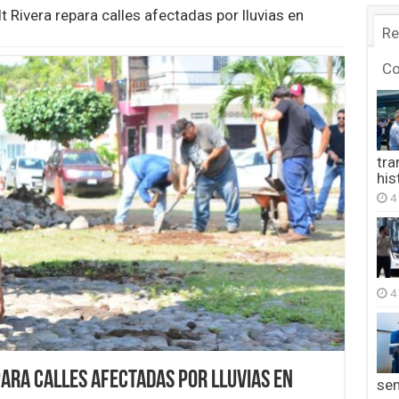
t Rivera repara calles afectadas por lluvias en
Re
C
tra
his
4
4
para calles afectadas por lluvias en
se