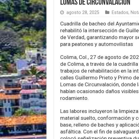
Lomas de Circunvalación
agosto 28, 2025
Estados
,
Nota
Cuadrilla de bacheo del Ayuntami
rehabilitó la intersección de Guil
de Verdad, garantizando mayor s
para peatones y automovilistas
Colima, Col., 27 de agosto de 20
de Colima, a través de la cuadrilla
trabajos de rehabilitación en la in
calles Guillermo Prieto y Primo de
Lomas de Circunvalación, donde la
habían ocasionado daños visibles 
rodamiento.
Las labores incluyeron la limpieza 
material suelto, conformación y 
base, relleno de baches y aplicac
asfáltica. Con el fin de salvaguard
colocó señalización preventiva du