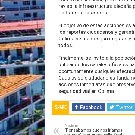
revisó la infraestructura aledaña 
de futuros deterioros.
El objetivo de estas acciones es 
los reportes ciudadanos y garanti
Colima se mantengan seguras y tr
todos.
Finalmente, se invitó a la població
utilizando los canales oficiales pa
oportunamente cualquier afectació
Cada aviso ciudadano es fundame
acciones inmediatas que preserven
seguridad vial en Colima.
Facebook
Twitter
Share
Previous
“Pensábamos que nos iríamos
sin verla”: Inauguran calle Santa