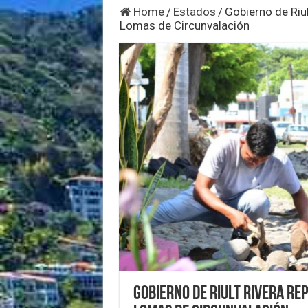
Home
/
Estados
/
Gobierno de Riul
Lomas de Circunvalación
Gobierno de Riult Rivera re