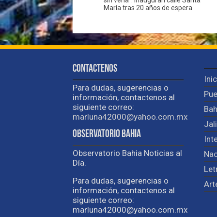
María tras 20 años de espera
Contactenos
Ini
Para dudas, sugerencias o
Pue
información, contactenos al
siguiente correo:
Bah
marluna42000@yahoo.com.mx
Jal
Observatorio Bahia
Int
Observatorio Bahia Noticias al
Nac
Día.
Let
Para dudas, sugerencias o
Art
información, contactenos al
siguiente correo:
marluna42000@yahoo.com.mx