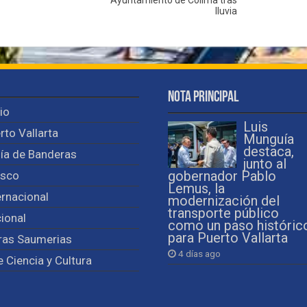
lluvia
Nota Principal
cio
Luis
rto Vallarta
Munguía
destaca,
ía de Banderas
junto al
isco
gobernador Pablo
Lemus, la
ernacional
modernización del
transporte público
ional
como un paso históric
para Puerto Vallarta
ras Saumerias
4 días ago
e Ciencia y Cultura