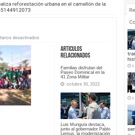
ealiza reforestación urbana en el camellón de la
55144912073
Re
C
en
arios desactivados
FB_IMG_1755144912073
Articulos
tra
Relacionados
his
6
Familias disfrutan del
Paseo Dominical en la
41 Zona Militar
octubre 30, 2022
6
Luis Munguía destaca,
se
junto al gobernador Pablo
Lemus, la modernización