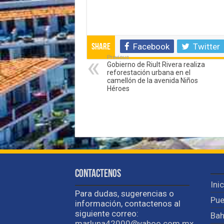
Facebook
Twitter
Share
Previous
Gobierno de Riult Rivera realiza
reforestación urbana en el
camellón de la avenida Niños
Héroes
Contactenos
Ini
Para dudas, sugerencias o
Pue
información, contactenos al
siguiente correo:
Bah
marluna42000@yahoo.com.mx