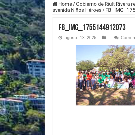
Home
/
Gobierno de Riult Rivera r
avenida Niños Héroes
/
FB_IMG_17
FB_IMG_1755144912073
agosto 13, 2025
Coment