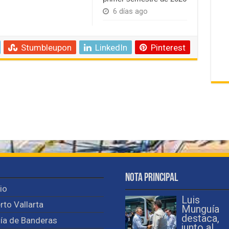
6 días ago
Stumbleupon
LinkedIn
Pinterest
Nota Principal
cio
Luis
rto Vallarta
Munguía
destaca,
ía de Banderas
junto al