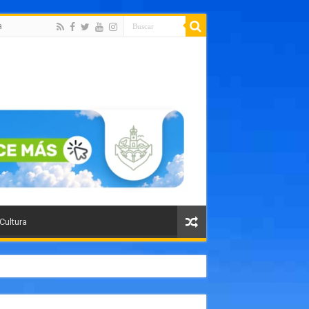
a
 Cultura