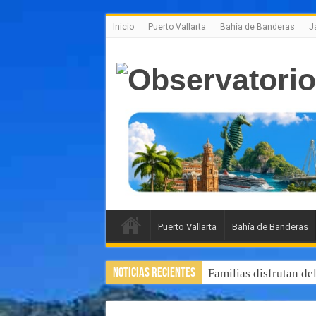
Inicio
Puerto Vallarta
Bahía de Banderas
J
Puerto Vallarta
Bahía de Banderas
Noticias Recientes
Familias disfrutan de