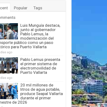
cent
Popular
Tags
omments
Luis Munguía destaca,
junto al gobernador
Pablo Lemus, la
modernización del
nsporte público como un paso
tórico para Puerto Vallarta
 días ago
Pablo Lemus presenta
el primer sistema de
electromovilidad de
Puerto Vallarta
 días ago
20 mil millones de
litros de agua potable,
produce Seapal Vallarta
durante el primer
mestre de 2026