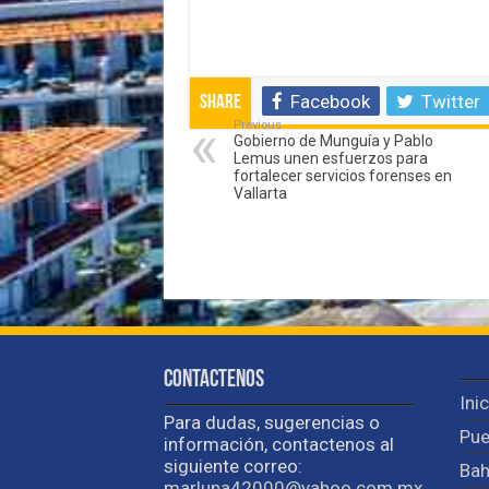
Facebook
Twitter
Share
Previous
Gobierno de Munguía y Pablo
Lemus unen esfuerzos para
fortalecer servicios forenses en
Vallarta
Contactenos
Ini
Para dudas, sugerencias o
Pue
información, contactenos al
siguiente correo:
Bah
marluna42000@yahoo.com.mx