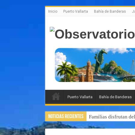
Inicio
Puerto Vallarta
Bahía de Banderas
J
Puerto Vallarta
Bahía de Banderas
Noticias Recientes
Familias disfrutan de