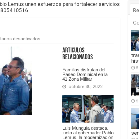
blo Lemus unen esfuerzos para fortalecer servicios
4805410516
Re
C
en
arios desactivados
FB_IMG_1754805410516
Articulos
tra
Relacionados
his
5
Familias disfrutan del
Paseo Dominical en la
41 Zona Militar
octubre 30, 2022
5
Luis Munguía destaca,
se
junto al gobernador Pablo
Lemus, la modernización