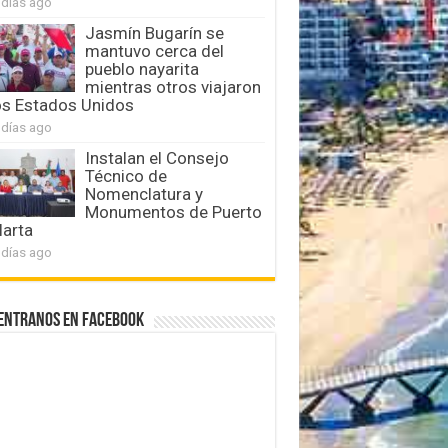
 días ago
Jasmín Bugarín se
mantuvo cerca del
pueblo nayarita
mientras otros viajaron
os Estados Unidos
 días ago
Instalan el Consejo
Técnico de
Nomenclatura y
Monumentos de Puerto
larta
 días ago
entranos en Facebook