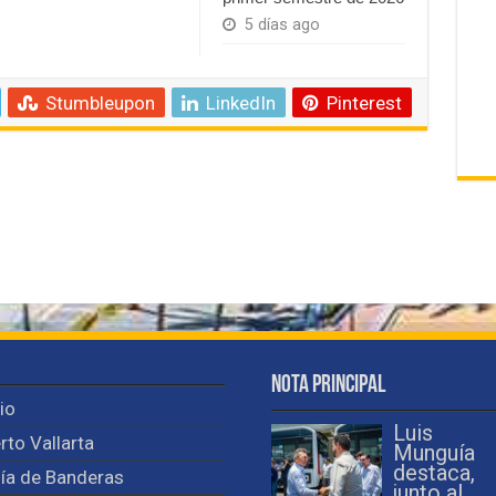
5 días ago
Stumbleupon
LinkedIn
Pinterest
Nota Principal
cio
Luis
rto Vallarta
Munguía
destaca,
ía de Banderas
junto al