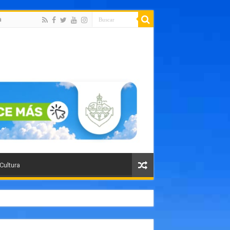
a
 Cultura