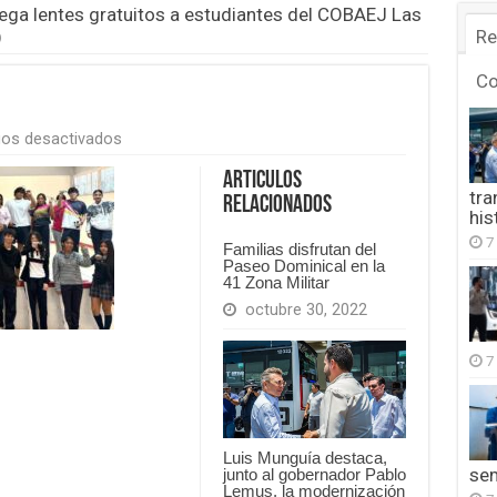
ega lentes gratuitos a estudiantes del COBAEJ Las
)
Re
C
en
os desactivados
IMG-
20260418-
Articulos
WA0000(1)
tra
Relacionados
his
7
Familias disfrutan del
Paseo Dominical en la
41 Zona Militar
octubre 30, 2022
7
Luis Munguía destaca,
se
junto al gobernador Pablo
Lemus, la modernización