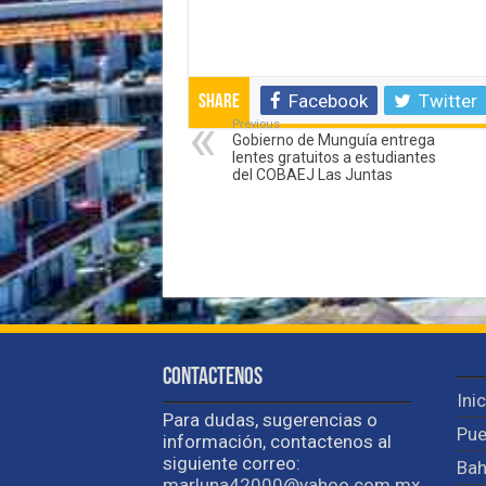
Facebook
Twitter
Share
Previous
Gobierno de Munguía entrega
lentes gratuitos a estudiantes
del COBAEJ Las Juntas
Contactenos
Ini
Para dudas, sugerencias o
Pue
información, contactenos al
siguiente correo:
Bah
marluna42000@yahoo.com.mx