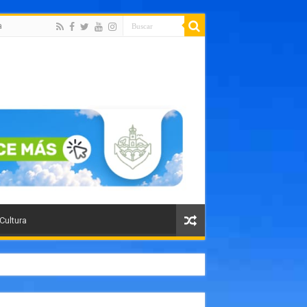
a
 Cultura