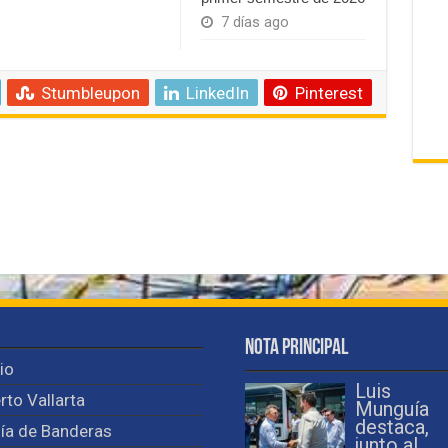
7 días ago
Stumbleupon
LinkedIn
Pinterest
Nota Principal
cio
Luis
rto Vallarta
Munguía
destaca,
ía de Banderas
junto al