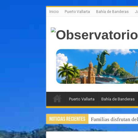
Inicio
Puerto Vallarta
Bahía de Banderas
J
Puerto Vallarta
Bahía de Banderas
Noticias Recientes
Familias disfrutan de