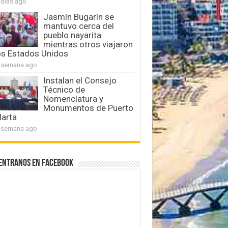
 días ago
Jasmín Bugarín se
mantuvo cerca del
pueblo nayarita
mientras otros viajaron
os Estados Unidos
 semana ago
Instalan el Consejo
Técnico de
Nomenclatura y
Monumentos de Puerto
larta
 semana ago
entranos en Facebook