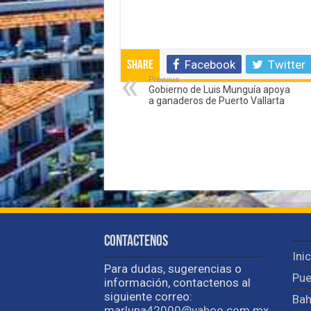
Facebook
Twitter
Share
Previous
Gobierno de Luis Munguía apoya
a ganaderos de Puerto Vallarta
Contactenos
Ini
Para dudas, sugerencias o
Pue
información, contactenos al
siguiente correo:
Bah
marluna42000@yahoo.com.mx