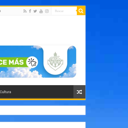
a
 Cultura