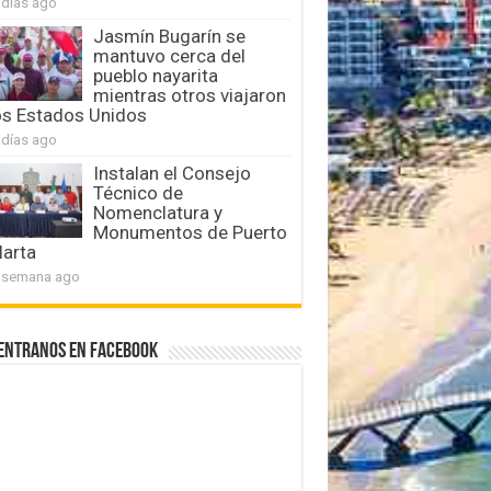
 días ago
Jasmín Bugarín se
mantuvo cerca del
pueblo nayarita
mientras otros viajaron
os Estados Unidos
 días ago
Instalan el Consejo
Técnico de
Nomenclatura y
Monumentos de Puerto
larta
 semana ago
entranos en Facebook