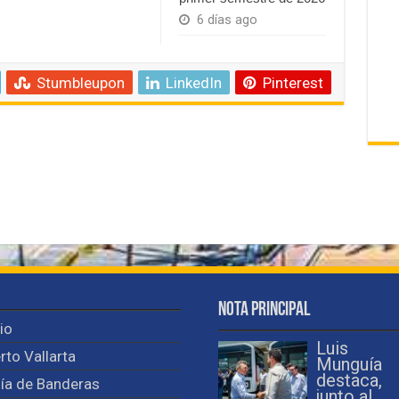
6 días ago
Stumbleupon
LinkedIn
Pinterest
Nota Principal
cio
Luis
rto Vallarta
Munguía
destaca,
ía de Banderas
junto al