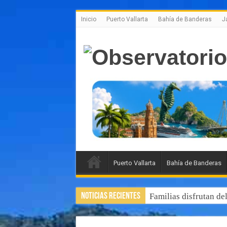
Inicio
Puerto Vallarta
Bahía de Banderas
J
Puerto Vallarta
Bahía de Banderas
Noticias Recientes
Familias disfrutan de