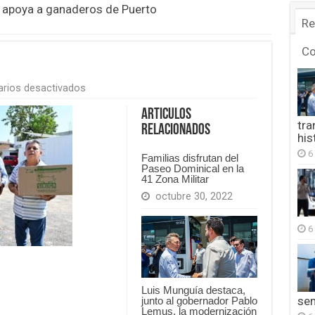
 apoya a ganaderos de Puerto
Re
C
en
rios desactivados
FB_IMG_1754547901391
Articulos
tra
Relacionados
his
6
Familias disfrutan del
Paseo Dominical en la
41 Zona Militar
octubre 30, 2022
6
Luis Munguía destaca,
se
junto al gobernador Pablo
Lemus, la modernización