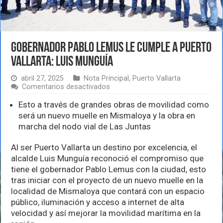
Gobernador Pablo Lemus le cumple a Puerto
Vallarta: Luis Munguía
abril 27, 2025
Nota Principal
,
Puerto Vallarta
en
Comentarios desactivados
Gobernador
Pablo
Esto a través de grandes obras de movilidad como
Lemus
será un nuevo muelle en Mismaloya y la obra en
le
marcha del nodo vial de Las Juntas
cumple
a
Puerto
Al ser Puerto Vallarta un destino por excelencia, el
Vallarta:
alcalde Luis Munguía reconoció el compromiso que
Luis
tiene el gobernador Pablo Lemus con la ciudad, esto
Munguía
tras iniciar con el proyecto de un nuevo muelle en la
localidad de Mismaloya que contará con un espacio
público, iluminación y acceso a internet de alta
velocidad y así mejorar la movilidad marítima en la