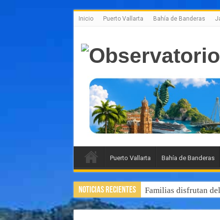
Inicio
Puerto Vallarta
Bahía de Banderas
J
Puerto Vallarta
Bahía de Banderas
Noticias Recientes
Familias disfrutan de