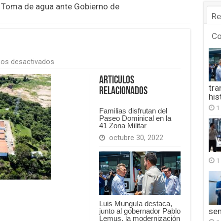
 Toma de agua ante Gobierno de
Re
C
en
os desactivados
FB_IMG_1775859426706
Articulos
tra
Relacionados
his
1
Familias disfrutan del
Paseo Dominical en la
41 Zona Militar
octubre 30, 2022
1
Luis Munguía destaca,
se
junto al gobernador Pablo
Lemus, la modernización