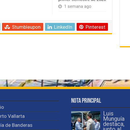
1 semana ago
Stumbleupon
LinkedIn
Pinterest
Nota Principal
cio
Luis
rto Vallarta
Munguía
destaca,
ía de Banderas
junto al