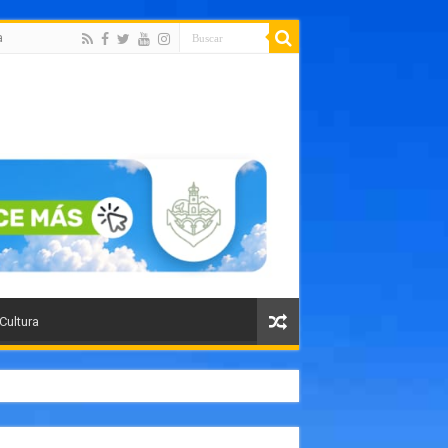
a
 Cultura