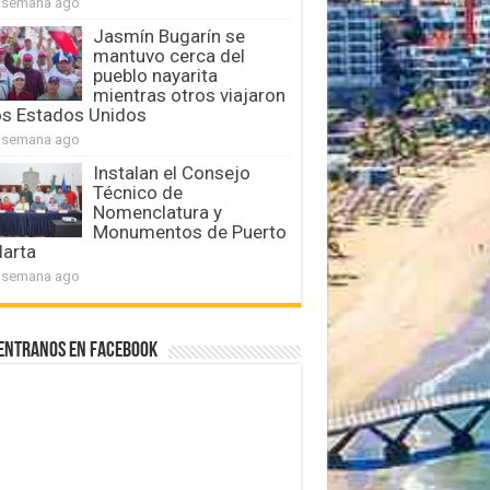
 semana ago
Jasmín Bugarín se
mantuvo cerca del
pueblo nayarita
mientras otros viajaron
os Estados Unidos
 semana ago
Instalan el Consejo
Técnico de
Nomenclatura y
Monumentos de Puerto
larta
 semana ago
entranos en Facebook