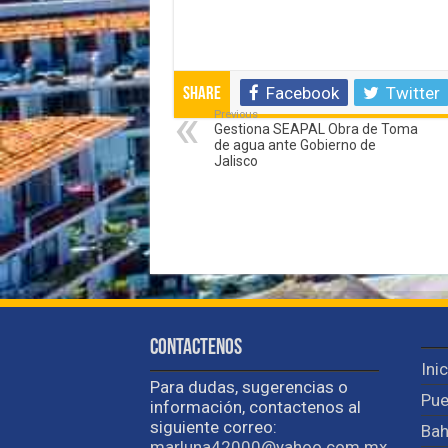
Facebook
Twitter
Share
Previous
Gestiona SEAPAL Obra de Toma
de agua ante Gobierno de
Jalisco
Contactenos
Ini
Para dudas, sugerencias o
Pue
información, contactenos al
siguiente correo:
Bah
marluna42000@yahoo.com.mx