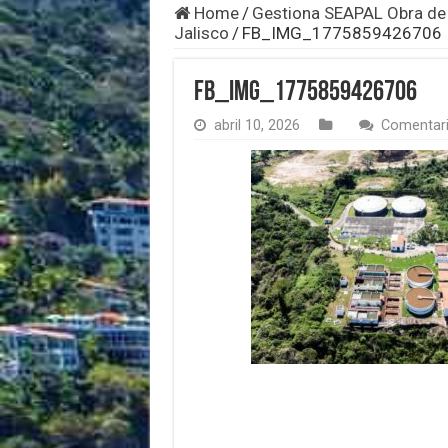
Home
/
Gestiona SEAPAL Obra de
Jalisco
/
FB_IMG_1775859426706
FB_IMG_1775859426706
abril 10, 2026
Comentari