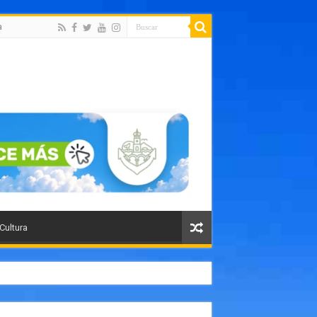
a
 Cultura