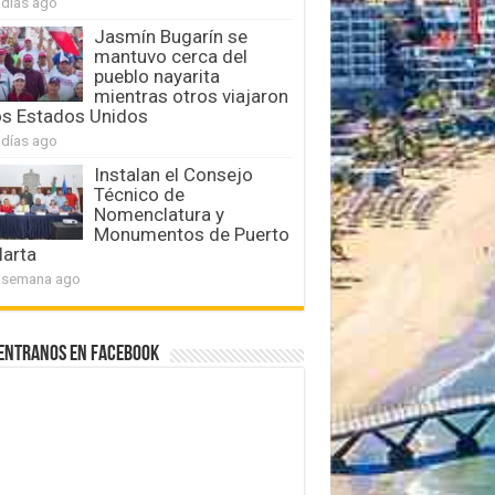
 días ago
Jasmín Bugarín se
mantuvo cerca del
pueblo nayarita
mientras otros viajaron
os Estados Unidos
 días ago
Instalan el Consejo
Técnico de
Nomenclatura y
Monumentos de Puerto
larta
 semana ago
entranos en Facebook