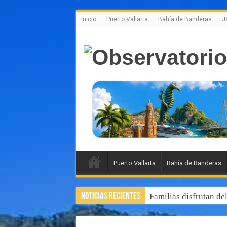
Inicio
Puerto Vallarta
Bahía de Banderas
J
Puerto Vallarta
Bahía de Banderas
Noticias Recientes
Familias disfrutan de