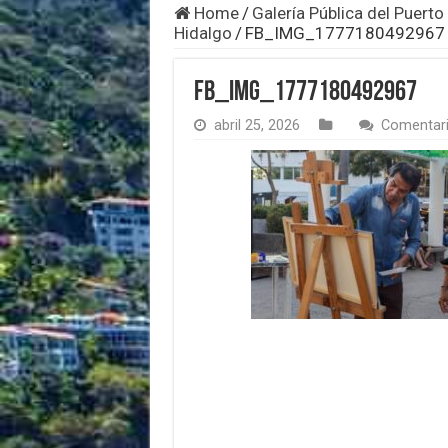
Home
/
Galería Pública del Puert
Hidalgo
/
FB_IMG_1777180492967
FB_IMG_1777180492967
abril 25, 2026
Comentari