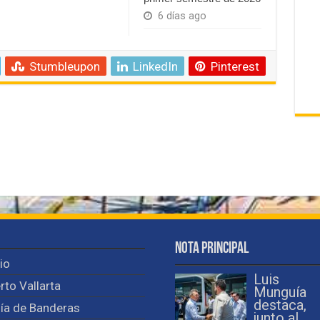
6 días ago
Stumbleupon
LinkedIn
Pinterest
Nota Principal
cio
Luis
rto Vallarta
Munguía
destaca,
ía de Banderas
junto al