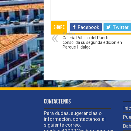
Facebook
Twitter
Share
Previous
Galería Pública del Puerto
consolida su segunda edición en
Parque Hidalgo
Contactenos
Ini
Para dudas, sugerencias o
Pue
información, contactenos al
siguiente correo:
Bah
marluna42000@yahoo.com.mx