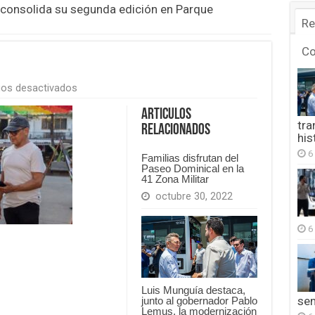
o consolida su segunda edición en Parque
Re
C
en
os desactivados
FB_IMG_1777180492967
Articulos
tra
Relacionados
his
6
Familias disfrutan del
Paseo Dominical en la
41 Zona Militar
octubre 30, 2022
6
Luis Munguía destaca,
se
junto al gobernador Pablo
Lemus, la modernización