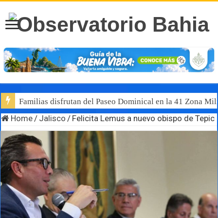
Familias disfrutan del Paseo Dominical en la 41 Zona Mili
Home
/
Jalisco
/
Felicita Lemus a nuevo obispo de Tepic