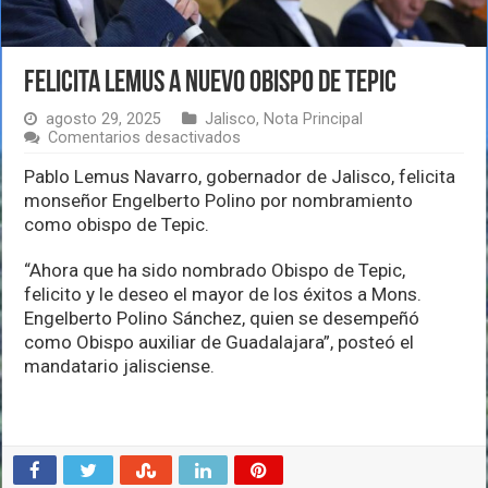
Felicita Lemus a nuevo obispo de Tepic
agosto 29, 2025
Jalisco
,
Nota Principal
en
Comentarios desactivados
Felicita
Lemus
Pablo Lemus Navarro, gobernador de Jalisco, felicita
a
monseñor Engelberto Polino por nombramiento
nuevo
como obispo de Tepic.
obispo
de
Tepic
“Ahora que ha sido nombrado Obispo de Tepic,
felicito y le deseo el mayor de los éxitos a Mons.
Engelberto Polino Sánchez, quien se desempeñó
como Obispo auxiliar de Guadalajara”, posteó el
mandatario jalisciense.