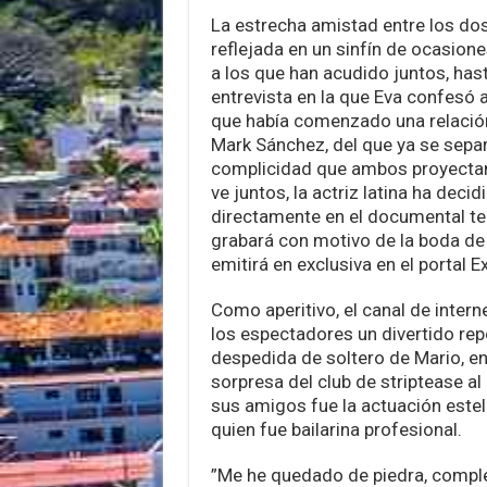
La estrecha amistad entre los do
reflejada en un sinfín de ocasion
a los que han acudido juntos, hast
entrevista en la que Eva confesó 
que había comenzado una relación
Mark Sánchez, del que ya se separ
complicidad que ambos proyectan
ve juntos, la actriz latina ha deci
directamente en el documental te
grabará con motivo de la boda de 
emitirá en exclusiva en el portal 
Como aperitivo, el canal de inter
los espectadores un divertido rep
despedida de soltero de Mario, en 
sorpresa del club de striptease al
sus amigos fue la actuación estel
quien fue bailarina profesional.
”Me he quedado de piedra, compl