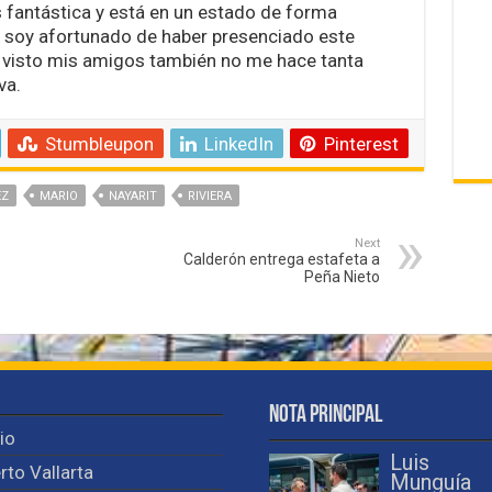
 fantástica y está en un estado de forma
y soy afortunado de haber presenciado este
 visto mis amigos también no me hace tanta
va.
Stumbleupon
LinkedIn
Pinterest
EZ
MARIO
NAYARIT
RIVIERA
Next
Calderón entrega estafeta a
Peña Nieto
Nota Principal
cio
Luis
rto Vallarta
Munguía