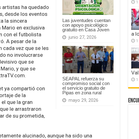
1
s artistas ha quedado
es, desde los eventos
a la sincera
Las juventudes cuentan
con apoyo psicológico
a Mario en exclusiva
gratuito en Casa Joven
a l
 con el futbolista
junio 27, 2026
ó. A pesar de la
1
 cada vez que se les
dido no involucrarse
levisivo que se
Mario, y que se
Val
ExtraTV.com.
SEAPAL refuerza su
1
compromiso social con
net ya compartió con
el servicio gratuito de
Pipas en zona rural
ortaje de la
Encu
mayo 29, 2026
el que la gran
 que le arrastraron
ar de su prometida,
etamente alucinado, aunque ha sido una