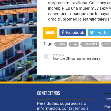
sorpresa maravillosa. Courtney es
increíble. Es una mujer muy sexy 
espectáculo, aunque que lo hayan
gracia”, bromeó la estrella televisi
Facebook
Twitter
Share
Tags
BODA
EVA
LONGORIA
LÓP
Previous
Cumple DIF su misión en Bahía
Contactenos
Ini
Para dudas, sugerencias o
Pue
información, contactenos al