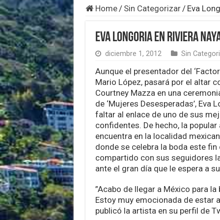
Home
/
Sin Categorizar
/
Eva Longo
Eva Longoria en Riviera Nay
diciembre 1, 2012
Sin Categor
Aunque el presentador del ‘Factor
Mario López, pasará por el altar 
Courtney Mazza en una ceremonia 
de ‘Mujeres Desesperadas’, Eva L
faltar al enlace de uno de sus me
confidentes. De hecho, la popular 
encuentra en la localidad mexican
donde se celebra la boda este fin
compartido con sus seguidores l
ante el gran día que le espera a s
”Acabo de llegar a México para la
Estoy muy emocionada de estar aqu
publicó la artista en su perfil de Tw