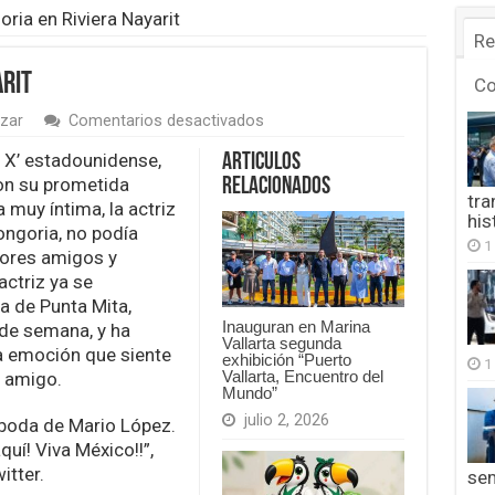
ria en Riviera Nayarit
Re
arit
C
en
izar
Comentarios desactivados
Eva
Longoria
 X’ estadounidense,
Articulos
en
con su prometida
Relacionados
Riviera
tra
muy íntima, la actriz
Nayarit
his
ongoria, no podía
1
jores amigos y
actriz ya se
a de Punta Mita,
Inauguran en Marina
 de semana, y ha
Vallarta segunda
a emoción que siente
exhibición “Puerto
1
Vallarta, Encuentro del
u amigo.
Mundo”
julio 2, 2026
 boda de Mario López.
í! Viva México!!”,
itter.
se