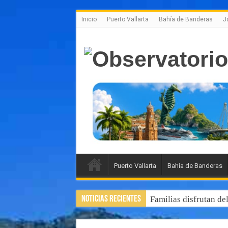
Inicio
Puerto Vallarta
Bahía de Banderas
J
Puerto Vallarta
Bahía de Banderas
Noticias Recientes
Familias disfrutan de