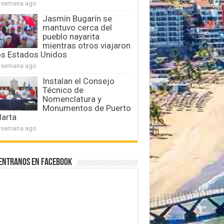
 semana ago
Jasmín Bugarín se
mantuvo cerca del
pueblo nayarita
mientras otros viajaron
os Estados Unidos
 semana ago
Instalan el Consejo
Técnico de
Nomenclatura y
Monumentos de Puerto
larta
 semana ago
entranos en Facebook