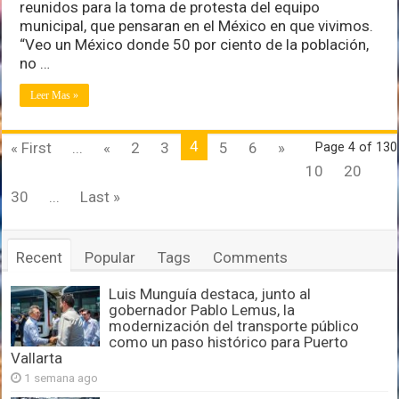
reunidos para la toma de protesta del equipo
Verónica
Delgadillo
municipal, que pensaran en el México en que vivimos.
“Veo un México donde 50 por ciento de la población,
no …
Leer Mas »
4
« First
...
«
2
3
5
6
»
Page 4 of 130
10
20
30
...
Last »
Recent
Popular
Tags
Comments
Luis Munguía destaca, junto al
gobernador Pablo Lemus, la
modernización del transporte público
como un paso histórico para Puerto
Vallarta
1 semana ago