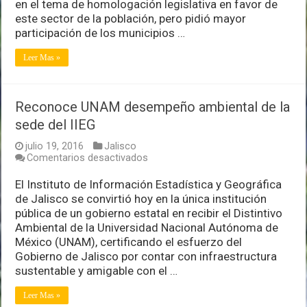
en
en el tema de homologación legislativa en favor de
políticas
este sector de la población, pero pidió mayor
por
participación de los municipios …
la
niñez
Leer Mas »
Reconoce UNAM desempeño ambiental de la
sede del IIEG
julio 19, 2016
Jalisco
en
Comentarios desactivados
Reconoce
UNAM
El Instituto de Información Estadística y Geográfica
desempeño
de Jalisco se convirtió hoy en la única institución
ambiental
pública de un gobierno estatal en recibir el Distintivo
de
Ambiental de la Universidad Nacional Autónoma de
la
sede
México (UNAM), certificando el esfuerzo del
del
Gobierno de Jalisco por contar con infraestructura
IIEG
sustentable y amigable con el …
Leer Mas »