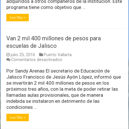
adquiridos a otros compañeros de la institución. Este
policías
programa tiene como objetivo que …
de
investigación
Leer Mas »
Van 2 mil 400 millones de pesos para
escuelas de Jalisco
julio 25, 2016
Puerto Vallarta
en
Comentarios desactivados
Van
2
Por Sandy Arenas El secretario de Educación de
mil
Jalisco Francisco de Jesús Ayón López, informó que
400
se invertirán 2 mil 400 millones de pesos en los
millones
próximos tres años, con la meta de poder retirar las
de
pesos
llamadas aulas provisionales, que de manera
para
indebida se instalaron en detrimento de las
escuelas
condiciones …
de
Jalisco
Leer Mas »