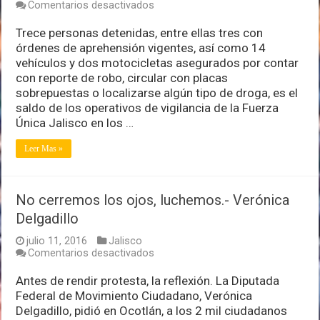
en
Comentarios desactivados
Fuerza
Única
Trece personas detenidas, entre ellas tres con
detiene
órdenes de aprehensión vigentes, así como 14
a
vehículos y dos motocicletas asegurados por contar
13
con reporte de robo, circular con placas
personas
y
sobrepuestas o localizarse algún tipo de droga, es el
asegura
saldo de los operativos de vigilancia de la Fuerza
16
Única Jalisco en los …
vehículos
en
Leer Mas »
Jalisco
No cerremos los ojos, luchemos.- Verónica
Delgadillo
julio 11, 2016
Jalisco
en
Comentarios desactivados
No
cerremos
Antes de rendir protesta, la reflexión. La Diputada
los
Federal de Movimiento Ciudadano, Verónica
ojos,
Delgadillo, pidió en Ocotlán, a los 2 mil ciudadanos
luchemos.-