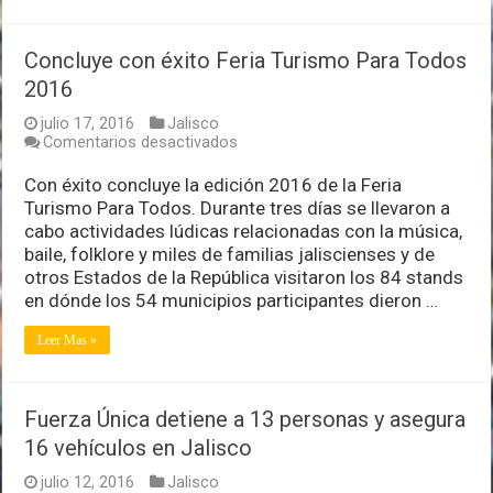
Concluye con éxito Feria Turismo Para Todos
2016
julio 17, 2016
Jalisco
en
Comentarios desactivados
Concluye
con
Con éxito concluye la edición 2016 de la Feria
éxito
Turismo Para Todos. Durante tres días se llevaron a
Feria
cabo actividades lúdicas relacionadas con la música,
Turismo
baile, folklore y miles de familias jaliscienses y de
Para
Todos
otros Estados de la República visitaron los 84 stands
2016
en dónde los 54 municipios participantes dieron …
Leer Mas »
Fuerza Única detiene a 13 personas y asegura
16 vehículos en Jalisco
julio 12, 2016
Jalisco