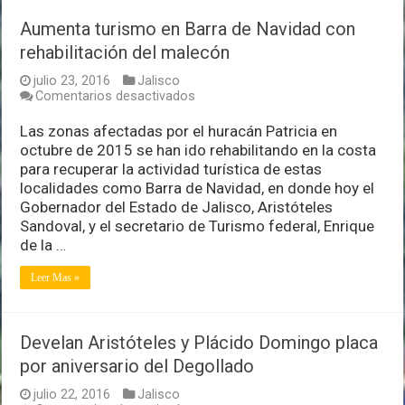
Aumenta turismo en Barra de Navidad con
rehabilitación del malecón
julio 23, 2016
Jalisco
en
Comentarios desactivados
Aumenta
turismo
Las zonas afectadas por el huracán Patricia en
en
octubre de 2015 se han ido rehabilitando en la costa
Barra
para recuperar la actividad turística de estas
de
localidades como Barra de Navidad, en donde hoy el
Navidad
con
Gobernador del Estado de Jalisco, Aristóteles
rehabilitación
Sandoval, y el secretario de Turismo federal, Enrique
del
de la …
malecón
Leer Mas »
Develan Aristóteles y Plácido Domingo placa
por aniversario del Degollado
julio 22, 2016
Jalisco