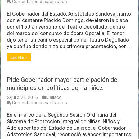
en
Comentarios desactivados
Develan
Aristóteles
El Gobernador del Estado, Aristóteles Sandoval, junto
y
con el cantante Plácido Domingo, develaron la placa
Plácido
por el 150 aniversario del Teatro Degollado, dentro
Domingo
del marco del concurso de ópera Operalia. El tenor
placa
por
dijo tener un cariño especial con el Teatro Degollado
aniversario
ya que fue donde hizo su primera presentación, por …
del
Degollado
Leer Mas »
Pide Gobernador mayor participación de
municipios en políticas por la niñez
julio 22, 2016
Jalisco
en
Comentarios desactivados
Pide
Gobernador
En el marco de la Segunda Sesión Ordinaria del
mayor
Sistema de Protección Integral de Niñas, Niños y
participación
Adolescentes del Estado de Jalisco, el Gobernador
de
Aristóteles Sandoval, reconoció avances importantes
municipios