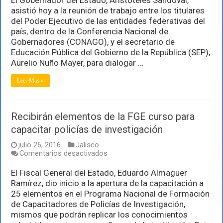
a
asistió hoy a la reunión de trabajo entre los titulares
análisis
del Poder Ejecutivo de las entidades federativas del
del
país, dentro de la Conferencia Nacional de
Modelo
Educativo
Gobernadores (CONAGO), y el secretario de
2016
Educación Pública del Gobierno de la República (SEP),
Aurelio Nuño Mayer, para dialogar …
Leer Mas »
Recibirán elementos de la FGE curso para
capacitar policías de investigación
julio 26, 2016
Jalisco
en
Comentarios desactivados
Recibirán
elementos
El Fiscal General del Estado, Eduardo Almaguer
de
Ramírez, dio inicio a la apertura de la capacitación a
la
25 elementos en el Programa Nacional de Formación
FGE
de Capacitadores de Policías de Investigación,
curso
para
mismos que podrán replicar los conocimientos
capacitar