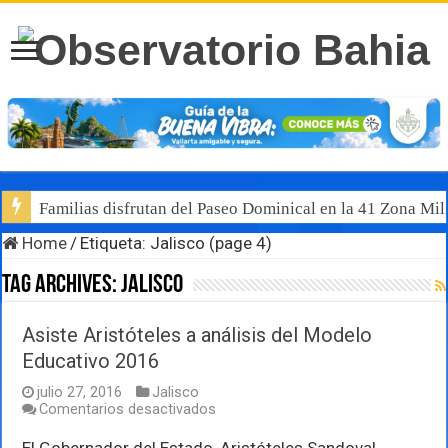
Familias disfrutan del Paseo Dominical en la 41 Zona Mili
Luis Munguía destaca, junto al gobernador Pablo Lemus, l
Home
/
Etiqueta:
Jalisco
(page 4)
Tag Archives:
Jalisco
Asiste Aristóteles a análisis del Modelo
Educativo 2016
julio 27, 2016
Jalisco
en
Comentarios desactivados
Asiste
Aristóteles
El Gobernador del Estado, Aristóteles Sandoval,