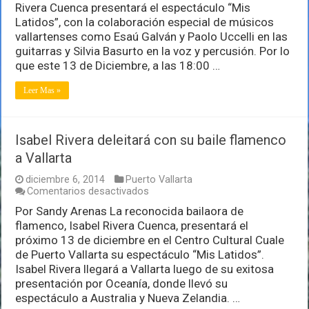
Rivera Cuenca presentará el espectáculo “Mis
española
Isabel
Latidos”, con la colaboración especial de músicos
Rivera
vallartenses como Esaú Galván y Paolo Uccelli en las
presentará
guitarras y Silvia Basurto en la voz y percusión. Por lo
en
que este 13 de Diciembre, a las 18:00 …
Vallarta
su
espectáculo
Leer Mas »
de
flamenco
Isabel Rivera deleitará con su baile flamenco
a Vallarta
diciembre 6, 2014
Puerto Vallarta
en
Comentarios desactivados
Isabel
Por Sandy Arenas La reconocida bailaora de
Rivera
flamenco, Isabel Rivera Cuenca, presentará el
deleitará
con
próximo 13 de diciembre en el Centro Cultural Cuale
su
de Puerto Vallarta su espectáculo “Mis Latidos”.
baile
Isabel Rivera llegará a Vallarta luego de su exitosa
flamenco
presentación por Oceanía, donde llevó su
a
Vallarta
espectáculo a Australia y Nueva Zelandia. …