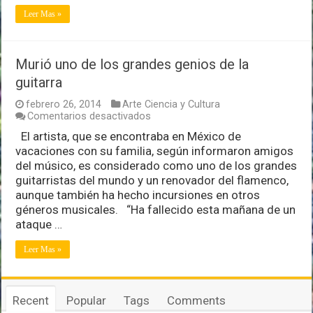
Leer Mas »
Murió uno de los grandes genios de la
guitarra
febrero 26, 2014
Arte Ciencia y Cultura
en
Comentarios desactivados
Murió
El artista, que se encontraba en México de
uno
vacaciones con su familia, según informaron amigos
de
los
del músico, es considerado como uno de los grandes
grandes
guitarristas del mundo y un renovador del flamenco,
genios
aunque también ha hecho incursiones en otros
de
géneros musicales. “Ha fallecido esta mañana de un
la
guitarra
ataque …
Leer Mas »
Recent
Popular
Tags
Comments