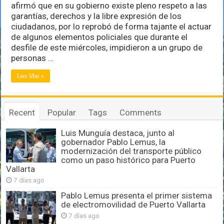
afirmó que en su gobierno existe pleno respeto a las
Guerrero
que
garantías, derechos y la libre expresión de los
se
ciudadanos, por lo reprobó de forma tajante el actuar
reprima
de algunos elementos policiales que durante el
la
desfile de este miércoles, impidieron a un grupo de
libre
expresión
personas …
ciudadana
Leer Mas »
Recent
Popular
Tags
Comments
Luis Munguía destaca, junto al
gobernador Pablo Lemus, la
modernización del transporte público
como un paso histórico para Puerto
Vallarta
7 días ago
Pablo Lemus presenta el primer sistema
de electromovilidad de Puerto Vallarta
7 días ago