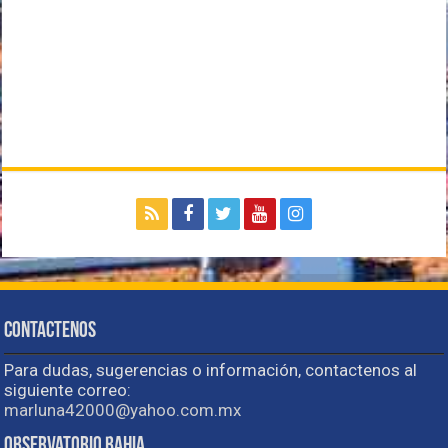
Contactenos
Para dudas, sugerencias o información, contactenos al
siguiente correo:
marluna42000@yahoo.com.mx
Observatorio Bahia