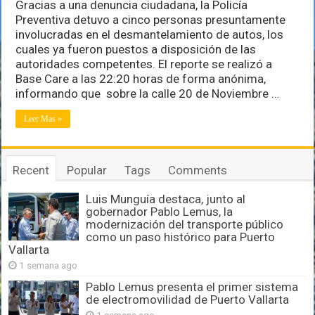
Gracias a una denuncia ciudadana, la Policía
a
Preventiva detuvo a cinco personas presuntamente
cinco
presuntos
involucradas en el desmantelamiento de autos, los
desmanteladores
cuales ya fueron puestos a disposición de las
de
autoridades competentes. El reporte se realizó a
autos
Base Care a las 22:20 horas de forma anónima,
informando que sobre la calle 20 de Noviembre …
Leer Mas »
Recent
Popular
Tags
Comments
Luis Munguía destaca, junto al
gobernador Pablo Lemus, la
modernización del transporte público
como un paso histórico para Puerto
Vallarta
1 semana ago
Pablo Lemus presenta el primer sistema
de electromovilidad de Puerto Vallarta
1 semana ago