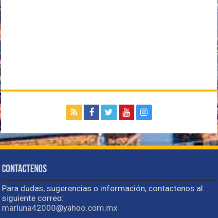
Contactenos
Para dudas, sugerencias o información, contactenos al
siguiente correo:
marluna42000@yahoo.com.mx