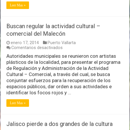
Tajín
Leer Mas »
Buscan regular la actividad cultural –
comercial del Malecón
enero 17, 2014
Puerto Vallarta
en
Comentarios desactivados
Buscan
Autoridades municipales se reunieron con artistas
regular
plásticos de la localidad, para presentar el programa
la
actividad
de Regulación y Administración de la Actividad
cultural
Cultural – Comercial, a través del cual, se busca
–
conjuntar esfuerzos para la recuperación de los
comercial
espacios públicos, dar orden a sus actividades e
del
Malecón
identificar los focos rojos y …
Leer Mas »
Jalisco pierde a dos grandes de la cultura