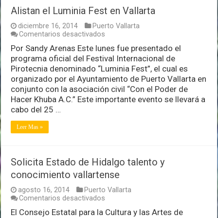
Alistan el Luminia Fest en Vallarta
diciembre 16, 2014
Puerto Vallarta
en
Comentarios desactivados
Alistan
Por Sandy Arenas Este lunes fue presentado el
el
programa oficial del Festival Internacional de
Luminia
Fest
Pirotecnia denominado “Luminia Fest”, el cual es
en
organizado por el Ayuntamiento de Puerto Vallarta en
Vallarta
conjunto con la asociación civil “Con el Poder de
Hacer Khuba A.C.” Este importante evento se llevará a
cabo del 25 …
Leer Mas »
Solicita Estado de Hidalgo talento y
conocimiento vallartense
agosto 16, 2014
Puerto Vallarta
en
Comentarios desactivados
Solicita
El Consejo Estatal para la Cultura y las Artes de
Estado