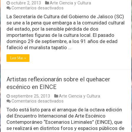
octubre 2, 2013
Arte Ciencia y Cultura
en
Comentarios desactivados
Jalisco
La Secretaría de Cultura del Gobierno de Jalisco (SC)
pierde
se une a la pena que embarga a la comunidad cultural
a
dos
del estado, por la sensible pérdida de dos
grandes
importantes figuras de la cultura local. El pasado
de
domingo 29 de septiembre, a los 91 años de edad
la
falleció el muralista tapatío …
cultura
Leer Mas »
Artistas reflexionarán sobre el quehacer
escénico en EINCE
septiembre 25, 2013
Arte Ciencia y Cultura
en
Comentarios desactivados
Artistas
Todo está listo para el arranque de la octava edición
reflexionarán
del Encuentro Internacional de Arte Escénico
sobre
el
Contemporáneo “Escenarios Liminales” (EINCE), que
quehacer
se realizará en distintos foros y espacios públicos de
escénico