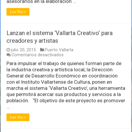
asesorarlos en la elaboración …
artísticos
Leer Mas »
Lanzan el sistema ‘Vallarta Creativo’ para
creadores y artistas
julio 20, 2015
Puerto Vallarta
en
Comentarios desactivados
Lanzan
Para impulsar el trabajo de quienes forman parte de
el
la industria creativa y artística local, la Dirección
sistema
‘Vallarta
General de Desarrollo Económico en coordinación
Creativo’
con el Instituto Vallartense de Cultura, ponen en
para
marcha el sistema ‘Vallarta Creativo’, una herramienta
creadores
que permitirá acercar sus productos y servicios a la
y
artistas
población. “El objetivo de este proyecto es promover
…
Leer Mas »