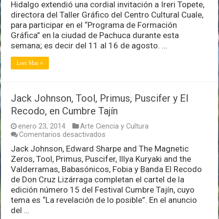
Hidalgo extendió una cordial invitación a Ireri Topete,
de
Hidalgo
directora del Taller Gráfico del Centro Cultural Cuale,
talento
para participar en el “Programa de Formación
y
Gráfica” en la ciudad de Pachuca durante esta
conocimiento
semana; es decir del 11 al 16 de agosto. …
vallartense
Leer Mas »
Jack Johnson, Tool, Primus, Puscifer y El
Recodo, en Cumbre Tajín
enero 23, 2014
Arte Ciencia y Cultura
en
Comentarios desactivados
Jack
Jack Johnson, Edward Sharpe and The Magnetic
Johnson,
Zeros, Tool, Primus, Puscifer, Illya Kuryaki and the
Tool,
Primus,
Valderramas, Babasónicos, Fobia y Banda El Recodo
Puscifer
de Don Cruz Lizárraga completan el cartel de la
y
edición número 15 del Festival Cumbre Tajín, cuyo
El
tema es “La revelación de lo posible”. En el anuncio
Recodo,
en
del …
Cumbre