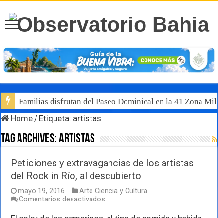
Familias disfrutan del Paseo Dominical en la 41 Zona Mili
Home
/
Etiqueta:
artistas
Tag Archives:
artistas
Peticiones y extravagancias de los artistas
del Rock in Río, al descubierto
mayo 19, 2016
Arte Ciencia y Cultura
en
Comentarios desactivados
Peticiones
y
El color de los camerinos, el tipo de comida y bebida,