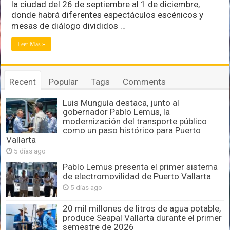
la ciudad del 26 de septiembre al 1 de diciembre,
en
donde habrá diferentes espectáculos escénicos y
EINCE
mesas de diálogo divididos …
Leer Mas »
Recent
Popular
Tags
Comments
Luis Munguía destaca, junto al
gobernador Pablo Lemus, la
modernización del transporte público
como un paso histórico para Puerto
Vallarta
5 días ago
Pablo Lemus presenta el primer sistema
de electromovilidad de Puerto Vallarta
5 días ago
20 mil millones de litros de agua potable,
produce Seapal Vallarta durante el primer
semestre de 2026