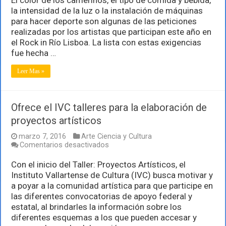
extravagancias
la intensidad de la luz o la instalación de máquinas
de
para hacer deporte son algunas de las peticiones
los
realizadas por los artistas que participan este año en
artistas
del
el Rock in Río Lisboa. La lista con estas exigencias
Rock
fue hecha …
in
Río,
Leer Mas »
al
descubierto
Ofrece el IVC talleres para la elaboración de
proyectos artísticos
marzo 7, 2016
Arte Ciencia y Cultura
en
Comentarios desactivados
Ofrece
el
Con el inicio del Taller: Proyectos Artísticos, el
IVC
Instituto Vallartense de Cultura (IVC) busca motivar y
talleres
a poyar a la comunidad artística para que participe en
para
las diferentes convocatorias de apoyo federal y
la
elaboración
estatal, al brindarles la información sobre los
de
diferentes esquemas a los que pueden accesar y
proyectos