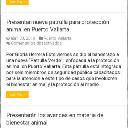
Leer Mas »
en
materia
de
Bienestar
Presentan nueva patrulla para protección
Animal
animal en Puerto Vallarta
abril 30, 2016
Puerto Vallarta
en
Comentarios desactivados
Presentan
nueva
Por Gloria Herrera Este viernes se dio el banderazo a
patrulla
una nueva “Patrulla Verde”, enfocada a la protección
para
animal en Puerto Vallarta. Esta patrulla está integrada
protección
por seis miembros de seguridad pública capacitados
animal
en
para la atención a este tipo de casos que involucren
Puerto
el bienestar animal y la protección al medio …
Vallarta
Leer Mas »
Presentarán los avances en materia de
bienestar animal