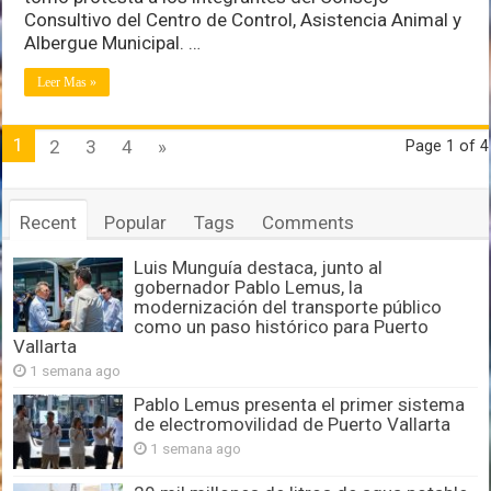
a
Consultivo del Centro de Control, Asistencia Animal y
animales
Albergue Municipal. …
domésticos
Leer Mas »
1
2
3
4
»
Page 1 of 4
Recent
Popular
Tags
Comments
Luis Munguía destaca, junto al
gobernador Pablo Lemus, la
modernización del transporte público
como un paso histórico para Puerto
Vallarta
1 semana ago
Pablo Lemus presenta el primer sistema
de electromovilidad de Puerto Vallarta
1 semana ago