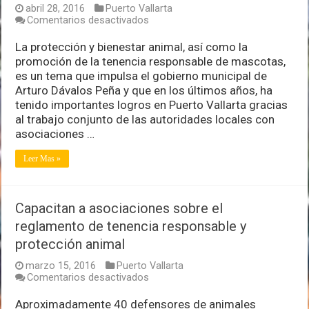
abril 28, 2016
Puerto Vallarta
en
Comentarios desactivados
Presentarán
los
La protección y bienestar animal, así como la
avances
promoción de la tenencia responsable de mascotas,
en
es un tema que impulsa el gobierno municipal de
materia
Arturo Dávalos Peña y que en los últimos años, ha
de
bienestar
tenido importantes logros en Puerto Vallarta gracias
animal
al trabajo conjunto de las autoridades locales con
asociaciones …
Leer Mas »
Capacitan a asociaciones sobre el
reglamento de tenencia responsable y
protección animal
marzo 15, 2016
Puerto Vallarta
en
Comentarios desactivados
Capacitan
a
Aproximadamente 40 defensores de animales