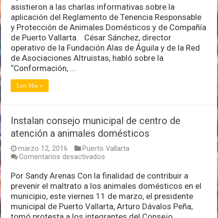
asociaciones
asistieron a las charlas informativas sobre la
sobre
aplicación del Reglamento de Tenencia Responsable
el
y Protección de Animales Domésticos y de Compañía
reglamento
de
de Puerto Vallarta. César Sánchez, director
tenencia
operativo de la Fundación Alas de Águila y de la Red
responsable
de Asociaciones Altruistas, habló sobre la
y
“Conformación, …
protección
animal
Leer Mas »
Instalan consejo municipal de centro de
atención a animales domésticos
marzo 12, 2016
Puerto Vallarta
en
Comentarios desactivados
Instalan
consejo
Por Sandy Arenas Con la finalidad de contribuir a
municipal
prevenir el maltrato a los animales domésticos en el
de
municipio, este viernes 11 de marzo, el presidente
centro
municipal de Puerto Vallarta, Arturo Dávalos Peña,
de
atención
tomó protesta a los integrantes del Consejo