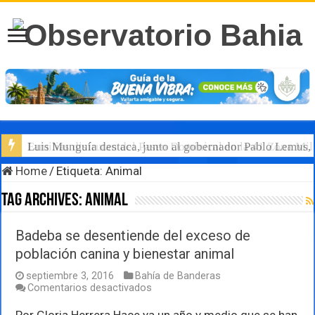
Luis Munguía destaca, junto al gobernador Pablo Lemus, l
Home
/
Etiqueta:
Animal
Tag Archives:
Animal
Badeba se desentiende del exceso de
población canina y bienestar animal
septiembre 3, 2016
Bahía de Banderas
en
Comentarios desactivados
Badeba
se
Por Gloria Herrera Hace ya un año y medio que se han