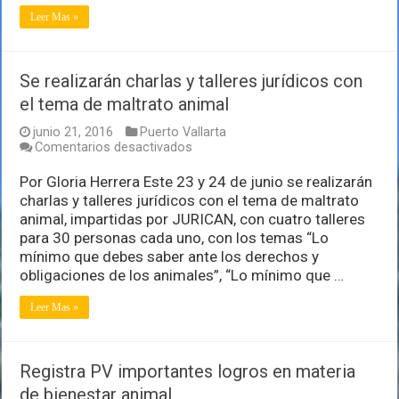
Feria
Leer Mas »
de
Adopciones
Se realizarán charlas y talleres jurídicos con
el tema de maltrato animal
junio 21, 2016
Puerto Vallarta
en
Comentarios desactivados
Se
realizarán
Por Gloria Herrera Este 23 y 24 de junio se realizarán
charlas
charlas y talleres jurídicos con el tema de maltrato
y
animal, impartidas por JURICAN, con cuatro talleres
talleres
para 30 personas cada uno, con los temas “Lo
jurídicos
con
mínimo que debes saber ante los derechos y
el
obligaciones de los animales”, “Lo mínimo que …
tema
de
Leer Mas »
maltrato
animal
Registra PV importantes logros en materia
de bienestar animal