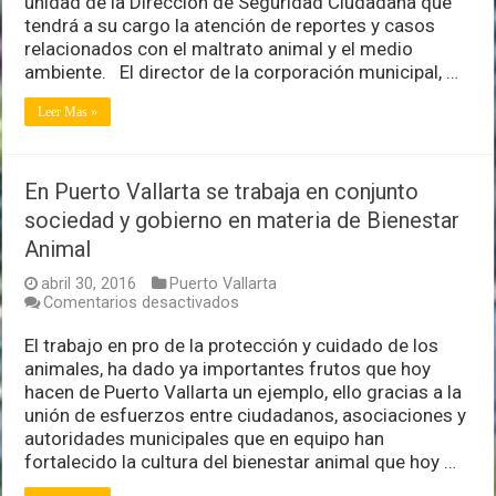
unidad de la Dirección de Seguridad Ciudadana que
las
tendrá a su cargo la atención de reportes y casos
tareas
de
relacionados con el maltrato animal y el medio
protección
ambiente. El director de la corporación municipal, …
y
cuidado
Leer Mas »
animal
En Puerto Vallarta se trabaja en conjunto
sociedad y gobierno en materia de Bienestar
Animal
abril 30, 2016
Puerto Vallarta
en
Comentarios desactivados
En
Puerto
El trabajo en pro de la protección y cuidado de los
Vallarta
animales, ha dado ya importantes frutos que hoy
se
hacen de Puerto Vallarta un ejemplo, ello gracias a la
trabaja
unión de esfuerzos entre ciudadanos, asociaciones y
en
conjunto
autoridades municipales que en equipo han
sociedad
fortalecido la cultura del bienestar animal que hoy …
y
gobierno