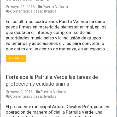
mayo 23, 2016
Puerto Vallarta
en
Comentarios desactivados
Registra
PV
En los últimos cuatro años Puerto Vallarta ha dado
importantes
pasos firmes en materia de bienestar animal, en los
logros
que destaca el interés y compromiso de las
en
autoridades municipales y la inclusión de grupos
materia
de
voluntarios y asociaciones civiles para convertir lo
bienestar
que antes era un centro de matanza, en un espacio …
animal
Leer Mas »
Fortalece la Patrulla Verde las tareas de
protección y cuidado animal
mayo 2, 2016
Puerto Vallarta
en
Comentarios desactivados
Fortalece
la
El presidente municipal Arturo Dávalos Peña, puso en
Patrulla
operación de manera oficial la Patrulla Verde, una
Verde