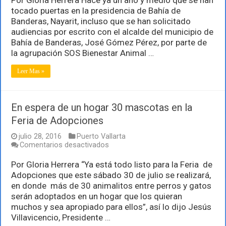
desentiende
tocado puertas en la presidencia de Bahía de
del
Banderas, Nayarit, incluso que se han solicitado
exceso
audiencias por escrito con el alcalde del municipio de
de
población
Bahía de Banderas, José Gómez Pérez, por parte de
canina
la agrupación SOS Bienestar Animal …
y
bienestar
Leer Mas »
animal
En espera de un hogar 30 mascotas en la
Feria de Adopciones
julio 28, 2016
Puerto Vallarta
en
Comentarios desactivados
En
espera
Por Gloria Herrera “Ya está todo listo para la Feria de
de
Adopciones que este sábado 30 de julio se realizará,
un
en donde más de 30 animalitos entre perros y gatos
hogar
serán adoptados en un hogar que los quieran
30
mascotas
muchos y sea apropiado para ellos”, así lo dijo Jesús
en
Villavicencio, Presidente …
la