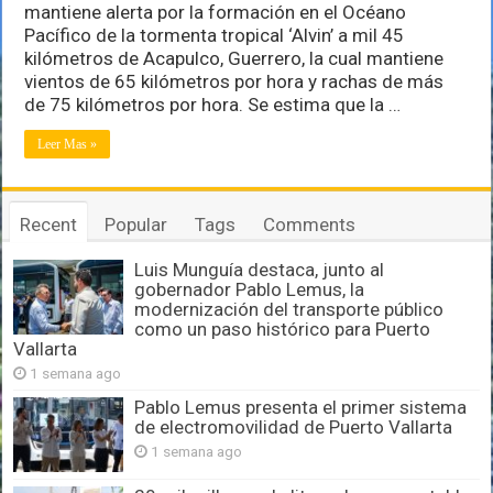
mantiene alerta por la formación en el Océano
temporada
de
Pacífico de la tormenta tropical ‘Alvin’ a mil 45
huracanes
kilómetros de Acapulco, Guerrero, la cual mantiene
en
vientos de 65 kilómetros por hora y rachas de más
el
de 75 kilómetros por hora. Se estima que la …
Pacífico
Leer Mas »
Recent
Popular
Tags
Comments
Luis Munguía destaca, junto al
gobernador Pablo Lemus, la
modernización del transporte público
como un paso histórico para Puerto
Vallarta
1 semana ago
Pablo Lemus presenta el primer sistema
de electromovilidad de Puerto Vallarta
1 semana ago