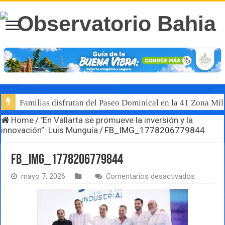
Familias disfrutan del Paseo Dominical en la 41 Zona Mili
Home
/
"En Vallarta se promueve la inversión y la
innovación”: Luis Munguía
/
FB_IMG_1778206779844
FB_IMG_1778206779844
en
mayo 7, 2026
Comentarios desactivados
FB_IMG_